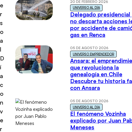
20 DE FEBRERO 2026
e
UNIVERSO AL DÍA
r
Delegado presidencial
no descarta acciones l
s
por accidente de cami
o
gas en Renca
a
05 DE AGOSTO 2026
l
UNIVERSO EMPRENDEDOR
D
Ansara: el emprendimi
í
que revoluciona la
genealogía en Chile
a
Descubre tu historia fa
c
con Ansara
o
05 DE AGOSTO 2026
n
UNIVERSO AL DÍA
v
El fenómeno Vozinha
e
explicado por Juan Pa
Meneses
r