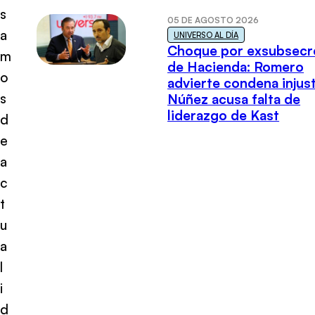
s
05 DE AGOSTO 2026
a
UNIVERSO AL DÍA
Choque por exsubsecr
m
de Hacienda: Romero
o
advierte condena injust
s
Núñez acusa falta de
liderazgo de Kast
d
e
a
c
t
u
a
l
i
d