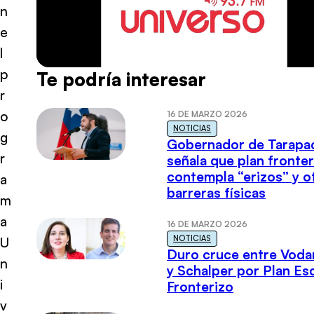
n
e
l
p
Te podría interesar
r
o
16 DE MARZO 2026
NOTICIAS
g
Gobernador de Tarapa
r
señala que plan fronter
contempla “erizos” y o
a
barreras físicas
m
a
16 DE MARZO 2026
NOTICIAS
U
Duro cruce entre Voda
n
y Schalper por Plan E
i
Fronterizo
v