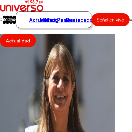
Actualidad
Música
Programas
Podcasts
Destacados
Señal en vivo
Actualidad
Actualidad
Música
Programas
Podcasts
Destacados