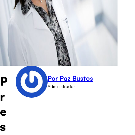
P
Por Paz Bustos
Administrador
r
e
s