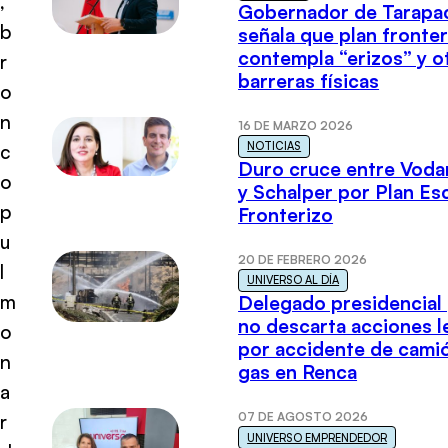
,
Gobernador de Tarapa
b
señala que plan fronter
contempla “erizos” y o
r
barreras físicas
o
n
16 DE MARZO 2026
NOTICIAS
c
Duro cruce entre Voda
o
y Schalper por Plan E
p
Fronterizo
u
20 DE FEBRERO 2026
l
UNIVERSO AL DÍA
m
Delegado presidencial
no descarta acciones l
o
por accidente de cami
n
gas en Renca
a
07 DE AGOSTO 2026
r
UNIVERSO EMPRENDEDOR