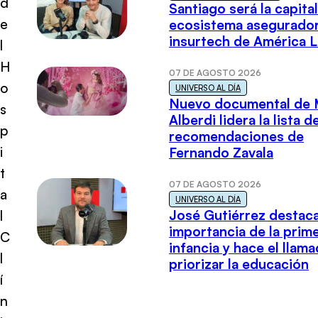
d
Santiago será la capital
e
ecosistema asegurador
insurtech de América L
l
H
07 DE AGOSTO 2026
o
UNIVERSO AL DÍA
Nuevo documental de 
s
Alberdi lidera la lista d
p
recomendaciones de
i
Fernando Zavala
t
07 DE AGOSTO 2026
a
UNIVERSO AL DÍA
José Gutiérrez destaca
l
importancia de la prim
C
infancia y hace el llam
l
priorizar la educación
í
n