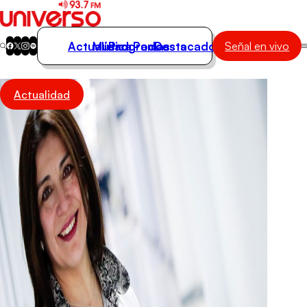
Actualidad
Música
Programas
Podcasts
Destacados
Señal en vivo
Actualidad
Actualidad
Música
Programas
Podcasts
Destacados