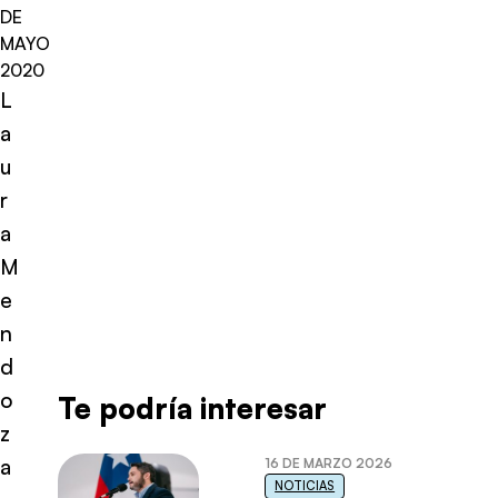
DE
MAYO
2020
L
a
u
r
a
M
e
n
d
o
Te podría interesar
z
a
16 DE MARZO 2026
NOTICIAS