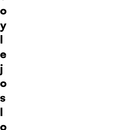
o
y
l
e
j
o
s
l
o