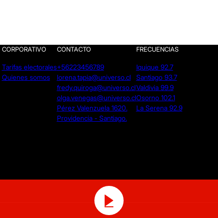
CORPORATIVO
CONTACTO
FRECUENCIAS
Tarifas electorales
+56223456789
Iquique 92.7
Quienes somos
lorena.tapia@universo.cl
Santiago 93.7
fredy.quiroga@universo.cl
Valdivia 99.9
olga.venegas@universo.cl
Osorno 102.1
Pérez Valenzuela 1620.
La Serena 92.9
Providencia - Santiago.