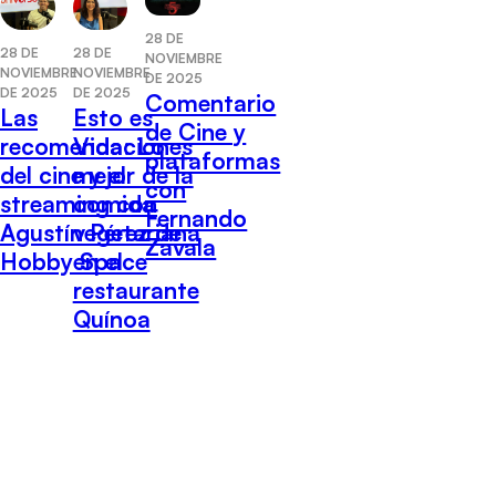
28 DE
28 DE
28 DE
NOVIEMBRE
NOVIEMBRE
NOVIEMBRE
DE 2025
DE 2025
DE 2025
Comentario
Las
Esto es
de Cine y
recomendaciones
Vida: Lo
plataformas
del cine y el
mejor de la
con
streaming con
comida
Fernando
Agustín Pérez de
vegetariana
Zavala
Hobby Space
en el
restaurante
Quínoa