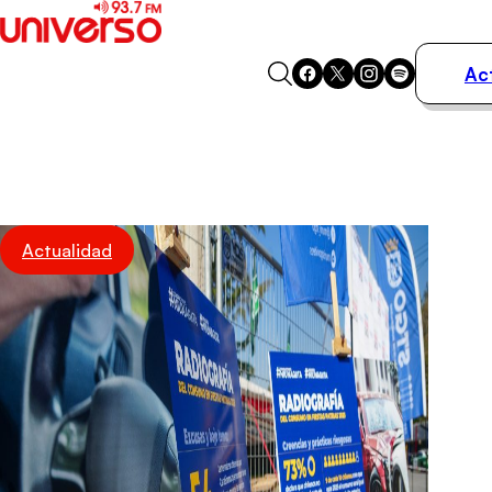
Ac
Actualidad
Música
Programas
Podcasts
Destacados
Actualidad