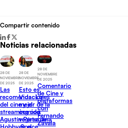
Compartir contenido
Noticias relacionadas
28 DE
28 DE
28 DE
NOVIEMBRE
NOVIEMBRE
NOVIEMBRE
DE 2025
DE 2025
DE 2025
Comentario
Las
Esto es
de Cine y
recomendaciones
Vida: Lo
plataformas
del cine y el
mejor de la
con
streaming con
comida
Fernando
Agustín Pérez de
vegetariana
Zavala
Hobby Space
en el