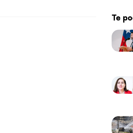
Te po