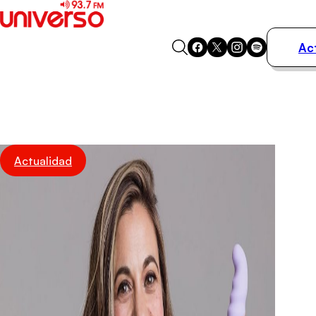
Ac
Actualidad
Música
Programas
Podcasts
Destacados
Actualidad