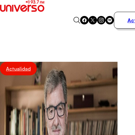
Ac
Actualidad
Música
Programas
Podcasts
Destacados
Actualidad