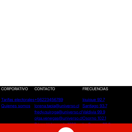
CORPORATIVO
CONTACTO
FRECUENCIAS
Tarifas electorales
+56223456789
Iquique 92.7
Quienes somos
lorena.tapia@universo.cl
Santiago 93.7
fredy.quiroga@universo.cl
Valdivia 99.9
olga.venegas@universo.cl
Osorno 102.1
Pérez Valenzuela 1620.
La Serena 92.9
Providencia - Santiago.