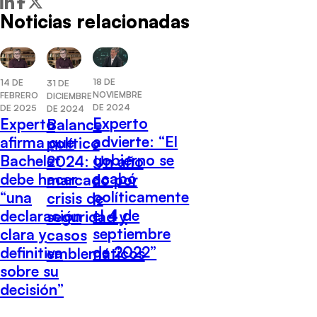
Noticias relacionadas
18 DE
14 DE
31 DE
NOVIEMBRE
FEBRERO
DICIEMBRE
DE 2024
DE 2025
DE 2024
Experto
Experto
Balance
advierte: “El
afirma que
político
gobierno se
Bachelet
2024: Un año
acabó
debe hacer
marcado por
políticamente
“una
crisis de
el 4 de
declaración
seguridad y
septiembre
clara y
casos
de 2022”
definitiva
emblemáticos
sobre su
decisión”