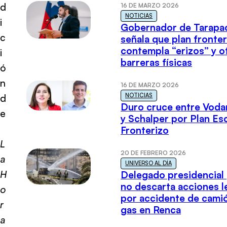
d
16 DE MARZO 2026
NOTICIAS
i
Gobernador de Tarapa
c
señala que plan fronter
contempla “erizos” y o
i
barreras físicas
ó
n
16 DE MARZO 2026
NOTICIAS
d
Duro cruce entre Voda
e
y Schalper por Plan E
Fronterizo
L
20 DE FEBRERO 2026
a
UNIVERSO AL DÍA
H
Delegado presidencial
no descarta acciones l
o
por accidente de cami
r
gas en Renca
a