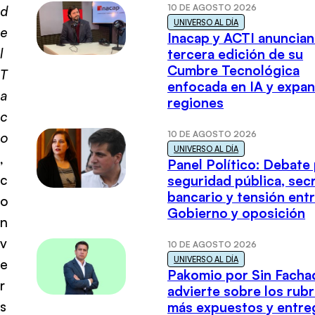
10 DE AGOSTO 2026
d
UNIVERSO AL DÍA
e
Inacap y ACTI anuncian
l
tercera edición de su
Cumbre Tecnológica
T
enfocada en IA y expan
a
regiones
c
10 DE AGOSTO 2026
o
UNIVERSO AL DÍA
,
Panel Político: Debate
c
seguridad pública, sec
bancario y tensión ent
o
Gobierno y oposición
n
v
10 DE AGOSTO 2026
UNIVERSO AL DÍA
e
Pakomio por Sin Facha
r
advierte sobre los rub
s
más expuestos y entre