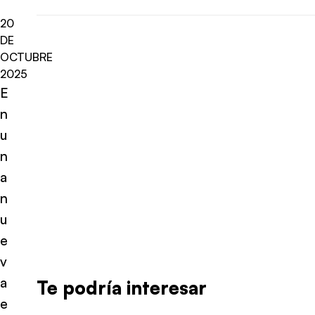
20
DE
OCTUBRE
2025
E
n
u
n
a
n
u
e
v
a
Te podría interesar
e