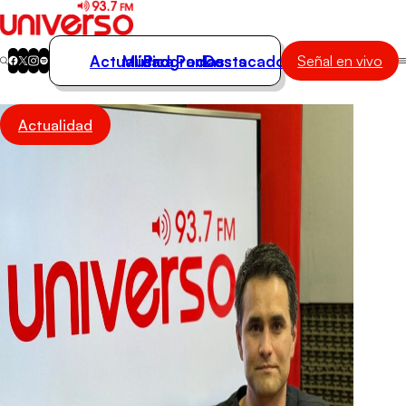
Actualidad
Música
Programas
Podcasts
Destacados
Señal en vivo
Actualidad
Actualidad
Música
Programas
Podcasts
Destacados