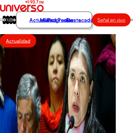
Actualidad
Música
Programas
Podcasts
Destacados
Señal en vivo
Actualidad
Actualidad
Música
Programas
Podcasts
Destacados