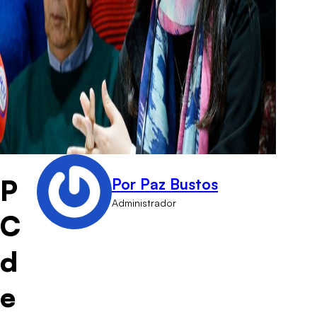
P
Por Paz Bustos
Administrador
C
d
e