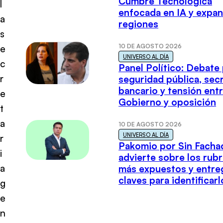
Cumbre Tecnológica
l
enfocada en IA y expan
a
regiones
s
10 DE AGOSTO 2026
e
UNIVERSO AL DÍA
c
Panel Político: Debate
r
seguridad pública, sec
bancario y tensión ent
e
Gobierno y oposición
t
a
10 DE AGOSTO 2026
UNIVERSO AL DÍA
r
Pakomio por Sin Facha
i
advierte sobre los rub
a
más expuestos y entre
claves para identificarl
g
e
n