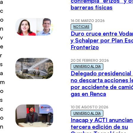
contempla “erizos” y o
a
barreras físicas
c
o
16 DE MARZO 2026
NOTICIAS
n
Duro cruce entre Voda
v
y Schalper por Plan E
e
Fronterizo
r
20 DE FEBRERO 2026
s
UNIVERSO AL DÍA
a
Delegado presidencial
no descarta acciones l
m
por accidente de cami
o
gas en Renca
s
10 DE AGOSTO 2026
c
UNIVERSO AL DÍA
o
Inacap y ACTI anuncian
n
tercera edición de su