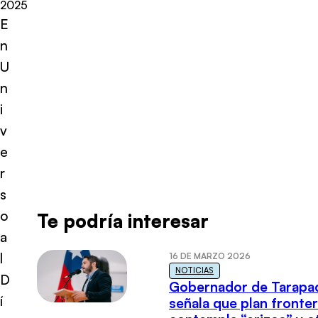
2025
E
n
U
n
i
v
e
r
s
o
Te podría interesar
a
l
16 DE MARZO 2026
NOTICIAS
D
Gobernador de Tarapa
í
señala que plan fronter