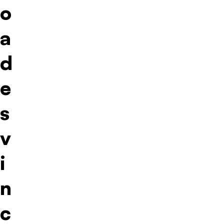
o
a
d
e
s
v
i
n
c