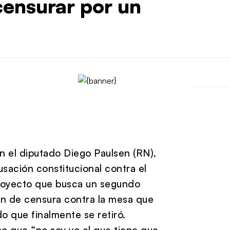
censurar por un
 el diputado Diego Paulsen (RN),
sación constitucional contra el
 proyecto que busca un segundo
ión de censura contra la mesa que
o que finalmente se retiró.
so que “no soy yo el que tiene que