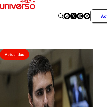
Ac
Actualidad
Música
Programas
Podcasts
Destacados
Actualidad