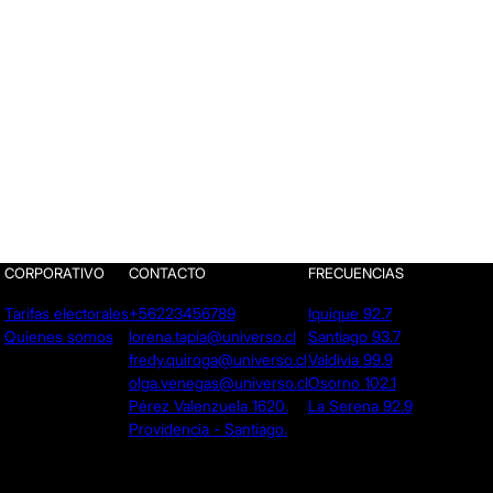
CORPORATIVO
CONTACTO
FRECUENCIAS
Tarifas electorales
+56223456789
Iquique 92.7
Quienes somos
lorena.tapia@universo.cl
Santiago 93.7
fredy.quiroga@universo.cl
Valdivia 99.9
olga.venegas@universo.cl
Osorno 102.1
Pérez Valenzuela 1620.
La Serena 92.9
Providencia - Santiago.