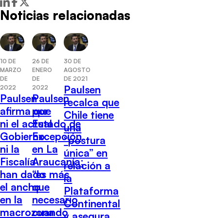
Noticias relacionadas
10 DE
26 DE
30 DE
MARZO
ENERO
AGOSTO
DE
DE
DE 2021
Paulsen
2022
2022
Paulsen
Paulsen
recalca que
afirma que
por
Chile tiene
ni el actual
Estado de
una
Gobierno
Excepción
“postura
ni la
en La
única” en
Fiscalía
Araucanía:
relación a
han dado
“es más
la
el ancho
que
Plataforma
en la
necesario
Continental
macrozona
cuando
y asegura