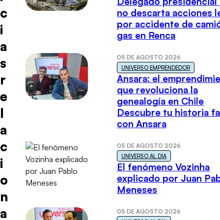
Delegado presidencial
c
no descarta acciones l
por accidente de cami
i
gas en Renca
a
05 DE AGOSTO 2026
s
UNIVERSO EMPRENDEDOR
r
Ansara: el emprendimi
que revoluciona la
e
genealogía en Chile
l
Descubre tu historia fa
con Ansara
a
c
05 DE AGOSTO 2026
UNIVERSO AL DÍA
i
El fenómeno Vozinha
o
explicado por Juan Pa
Meneses
n
a
05 DE AGOSTO 2026