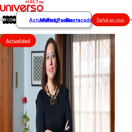
Actualidad
Música
Programas
Podcasts
Destacados
Señal en vivo
Actualidad
Actualidad
Música
Programas
Podcasts
Destacados