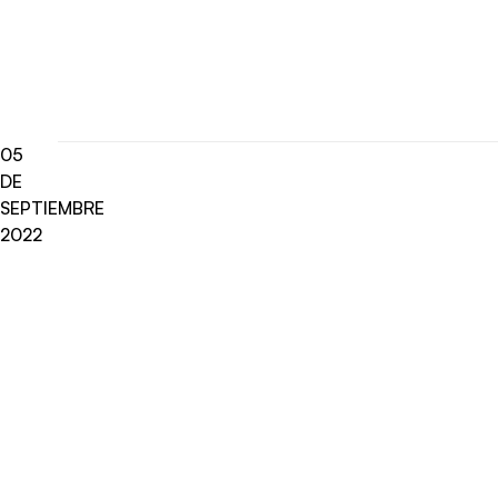
05
DE
SEPTIEMBRE
2022
Radio Universo
·
Paulina Vodanovic ENTREV 05092022