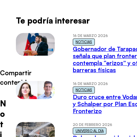
Te podría interesar
16 DE MARZO 2026
NOTICIAS
Gobernador de Tarapa
señala que plan fronter
contempla “erizos” y o
barreras físicas
Compartir
contenido
16 DE MARZO 2026
NOTICIAS
Duro cruce entre Voda
N
y Schalper por Plan E
Fronterizo
o
t
20 DE FEBRERO 2026
UNIVERSO AL DÍA
i