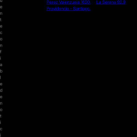
u
Pérez Valenzuela 1620.
La Serena 92.9
e
Providencia - Santiago.
n
t
e
c
o
n
f
i
a
b
l
e
d
e
n
o
t
i
c
i