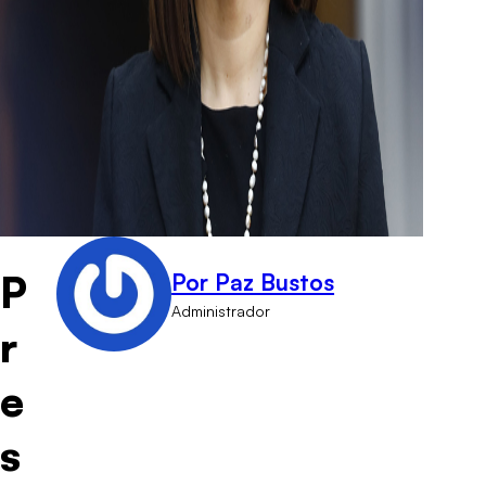
P
Por Paz Bustos
Administrador
r
e
s