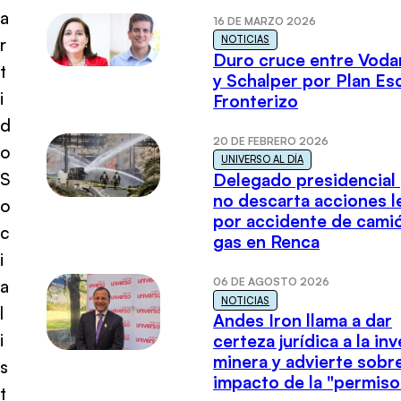
a
16 DE MARZO 2026
NOTICIAS
r
Duro cruce entre Voda
t
y Schalper por Plan E
i
Fronterizo
d
20 DE FEBRERO 2026
o
UNIVERSO AL DÍA
S
Delegado presidencial
no descarta acciones l
o
por accidente de cami
c
gas en Renca
i
06 DE AGOSTO 2026
a
NOTICIAS
l
Andes Iron llama a dar
i
certeza jurídica a la in
minera y advierte sobre
s
impacto de la "permiso
t