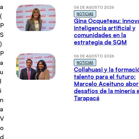
a
06 DE AGOSTO 2026
NOTICIAS
(
Gina Ocqueteau: innov
P
inteligencia artificial y
S
comunidades en la
estrategia de SQM
)
P
06 DE AGOSTO 2026
a
NOTICIAS
Collahuasi y la formaci
u
talento para el futuro:
l
Marcelo Aceituno abor
i
desafíos de la minería 
Tarapacá
n
a
V
o
d