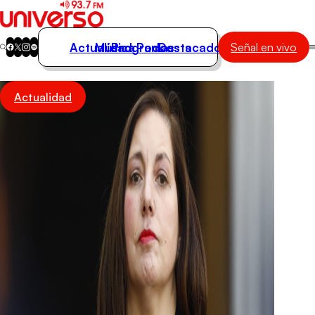
Actualidad
Música
Programas
Podcasts
Destacados
Señal en vivo
Actualidad
Actualidad
Música
Programas
Podcasts
Destacados