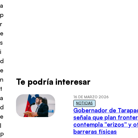
a
p
r
e
s
i
d
e
n
Te podría interesar
t
a
16 DE MARZO 2026
NOTICIAS
d
Gobernador de Tarapa
e
señala que plan fronter
contempla “erizos” y o
l
barreras físicas
P