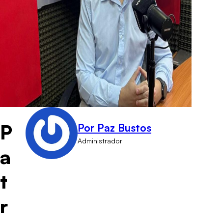
P
Por Paz Bustos
Administrador
a
t
r