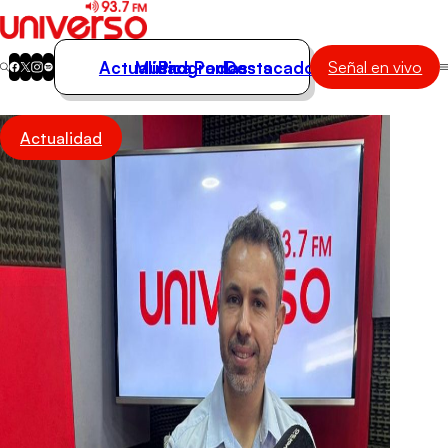
Actualidad
Música
Programas
Podcasts
Destacados
Señal en vivo
Actualidad
Actualidad
Música
Programas
Podcasts
Destacados