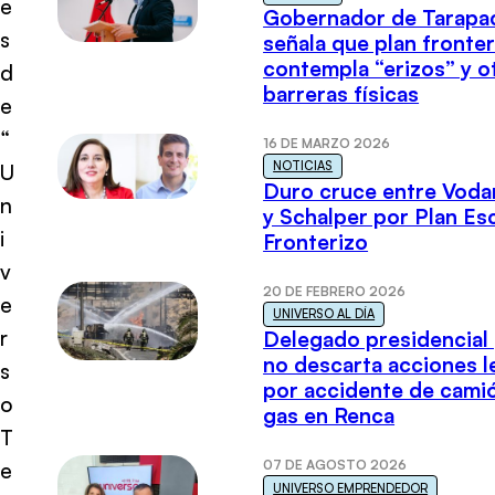
e
Gobernador de Tarapa
s
señala que plan fronter
contempla “erizos” y o
d
barreras físicas
e
“
16 DE MARZO 2026
NOTICIAS
U
Duro cruce entre Voda
n
y Schalper por Plan E
i
Fronterizo
v
20 DE FEBRERO 2026
e
UNIVERSO AL DÍA
r
Delegado presidencial
no descarta acciones l
s
por accidente de cami
o
gas en Renca
T
07 DE AGOSTO 2026
e
UNIVERSO EMPRENDEDOR