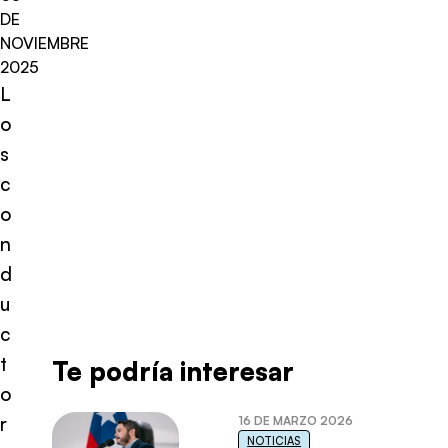
DE
NOVIEMBRE
2025
L
o
s
c
o
n
d
u
c
t
Te podría interesar
o
r
16 DE MARZO 2026
NOTICIAS