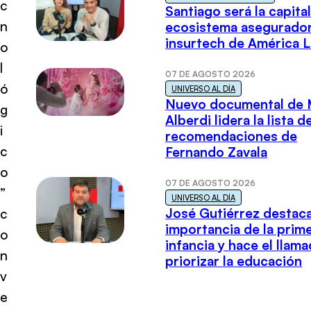
c
Santiago será la capital
n
ecosistema asegurador
insurtech de América L
o
l
07 DE AGOSTO 2026
ó
UNIVERSO AL DÍA
Nuevo documental de 
g
Alberdi lidera la lista d
i
recomendaciones de
c
Fernando Zavala
o
07 DE AGOSTO 2026
”
UNIVERSO AL DÍA
José Gutiérrez destaca
c
importancia de la prim
o
infancia y hace el llam
n
priorizar la educación
v
e