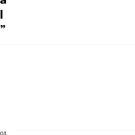
l
”
03