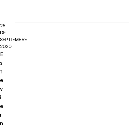
25
DE
SEPTIEMBRE
2020
E
s
t
e
v
i
e
r
n