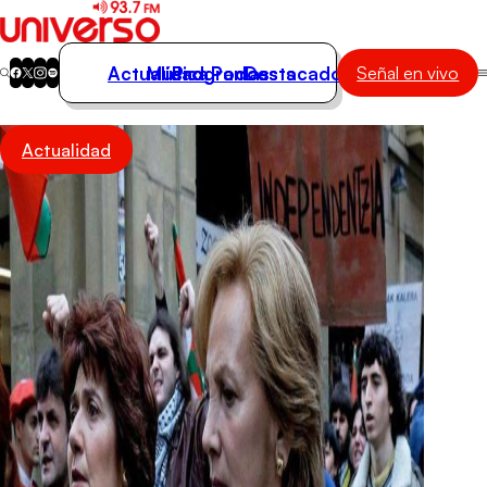
Actualidad
Música
Programas
Podcasts
Destacados
Señal en vivo
Actualidad
Actualidad
Música
Programas
Podcasts
Destacados