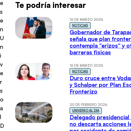
e
Te podría interesar
s
e
16 DE MARZO 2026
NOTICIAS
n
Gobernador de Tarapa
U
señala que plan fronter
contempla “erizos” y o
n
barreras físicas
i
v
16 DE MARZO 2026
NOTICIAS
e
Duro cruce entre Voda
r
y Schalper por Plan E
s
Fronterizo
o
20 DE FEBRERO 2026
a
UNIVERSO AL DÍA
l
Delegado presidencial
no descarta acciones l
D
por accidente de cami