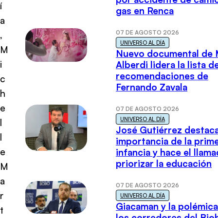
í
gas en Renca
a
07 DE AGOSTO 2026
,
UNIVERSO AL DÍA
M
Nuevo documental de 
i
Alberdi lidera la lista d
recomendaciones de
c
Fernando Zavala
h
e
07 DE AGOSTO 2026
UNIVERSO AL DÍA
l
José Gutiérrez destaca
l
importancia de la prim
e
infancia y hace el llam
priorizar la educación
M
a
07 DE AGOSTO 2026
r
UNIVERSO AL DÍA
Giacaman y la polémica
t
los corredores del Biob