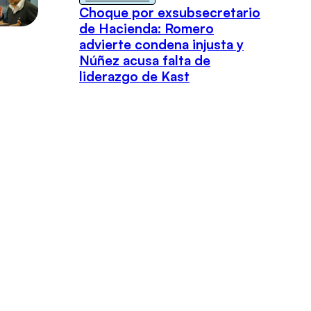
Choque por exsubsecretario
de Hacienda: Romero
advierte condena injusta y
Núñez acusa falta de
liderazgo de Kast