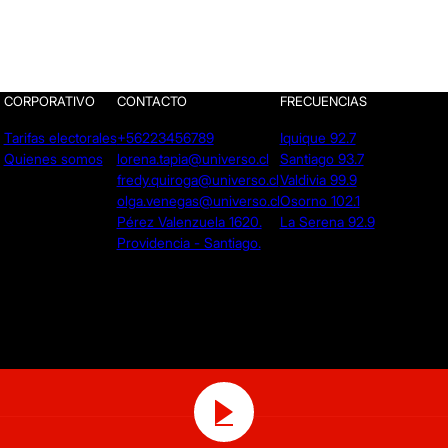
CORPORATIVO
CONTACTO
FRECUENCIAS
Tarifas electorales
+56223456789
Iquique 92.7
Quienes somos
lorena.tapia@universo.cl
Santiago 93.7
fredy.quiroga@universo.cl
Valdivia 99.9
olga.venegas@universo.cl
Osorno 102.1
Pérez Valenzuela 1620.
La Serena 92.9
Providencia - Santiago.