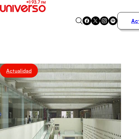
Ac
Actualidad
Música
Programas
Podcasts
Destacados
Actualidad