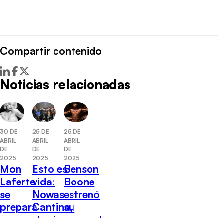
Compartir contenido
Noticias relacionadas
25 DE
30 DE
25 DE
ABRIL
ABRIL
ABRIL
DE
DE
DE
2025
2025
2025
Benson
Mon
Esto es
Boone
Laferte
vida:
estrenó
se
Nowas
su
prepara
Cantina,