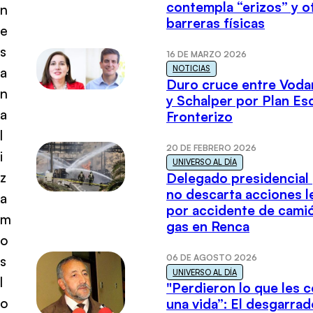
contempla “erizos” y o
n
barreras físicas
e
s
16 DE MARZO 2026
NOTICIAS
a
Duro cruce entre Voda
n
y Schalper por Plan E
a
Fronterizo
l
20 DE FEBRERO 2026
i
UNIVERSO AL DÍA
z
Delegado presidencial
no descarta acciones l
a
por accidente de cami
m
gas en Renca
o
06 DE AGOSTO 2026
s
UNIVERSO AL DÍA
l
"Perdieron lo que les 
o
una vida”: El desgarrad