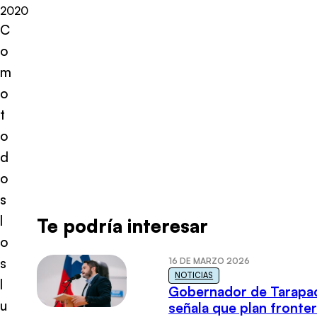
2020
C
o
m
o
t
o
d
o
s
l
Te podría interesar
o
s
16 DE MARZO 2026
NOTICIAS
l
Gobernador de Tarapa
u
señala que plan fronter