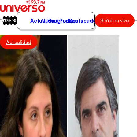
Actualidad
Música
Programas
Podcasts
Destacados
Señal en vivo
Actualidad
Actualidad
Música
Programas
Podcasts
Destacados