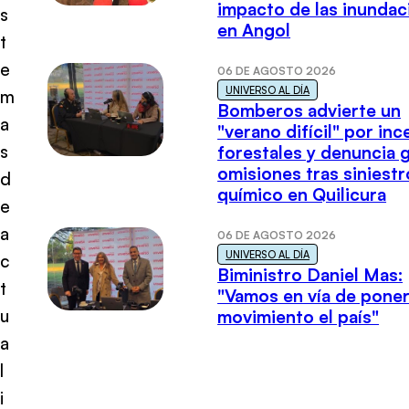
impacto de las inundac
s
en Angol
t
e
06 DE AGOSTO 2026
UNIVERSO AL DÍA
m
Bomberos advierte un
a
"verano difícil" por in
s
forestales y denuncia 
omisiones tras siniestr
d
químico en Quilicura
e
a
06 DE AGOSTO 2026
UNIVERSO AL DÍA
c
Biministro Daniel Mas:
t
"Vamos en vía de poner
u
movimiento el país"
a
l
i