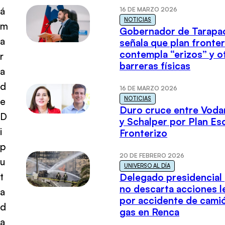
á
16 DE MARZO 2026
NOTICIAS
m
Gobernador de Tarapa
a
señala que plan fronter
contempla “erizos” y o
r
barreras físicas
a
d
16 DE MARZO 2026
NOTICIAS
e
Duro cruce entre Voda
D
y Schalper por Plan E
i
Fronterizo
p
20 DE FEBRERO 2026
u
UNIVERSO AL DÍA
t
Delegado presidencial
no descarta acciones l
a
por accidente de cami
d
gas en Renca
a