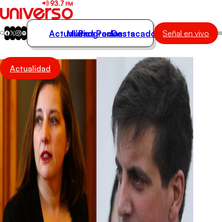
Actualidad
Música
Programas
Podcasts
Destacados
Señal en vivo
Actualidad
Actualidad
Música
Programas
Podcasts
Destacados