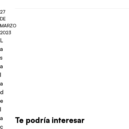
27
DE
MARZO
2023
L
a
s
a
l
a
d
e
l
a
Te podría interesar
c