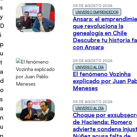
05 DE AGOSTO 2026
s
UNIVERSO EMPRENDEDOR
y
Ansara: el emprendimi
D
que revoluciona la
genealogía en Chile
i
Descubre tu historia fa
p
con Ansara
u
05 DE AGOSTO 2026
t
UNIVERSO AL DÍA
a
El fenómeno Vozinha
d
explicado por Juan Pa
Meneses
o
s
05 DE AGOSTO 2026
a
UNIVERSO AL DÍA
Choque por exsubsecr
n
de Hacienda: Romero
u
advierte condena injust
n
Núñez acusa falta de