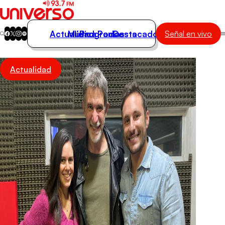
Actualidad
Música
Programas
Podcasts
Destacados
Señal en vivo
Actualidad
Actualidad
Música
Programas
Podcasts
Destacados