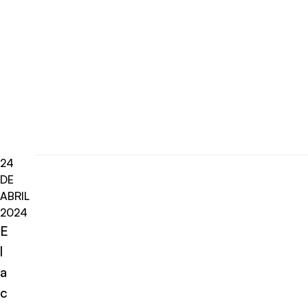
24
DE
ABRIL
2024
E
l
a
c