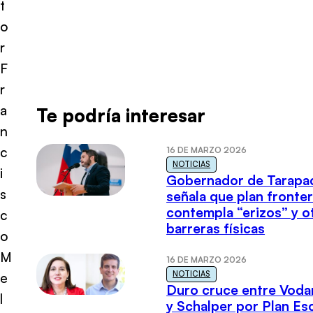
t
o
r
F
r
a
Te podría interesar
n
c
16 DE MARZO 2026
NOTICIAS
i
Gobernador de Tarapa
s
señala que plan fronter
contempla “erizos” y o
c
barreras físicas
o
M
16 DE MARZO 2026
NOTICIAS
e
Duro cruce entre Voda
l
y Schalper por Plan E