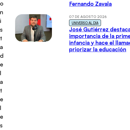
o
Fernando Zavala
n
07 DE AGOSTO 2026
i
UNIVERSO AL DÍA
José Gutiérrez destaca
s
importancia de la prim
t
infancia y hace el llam
a
priorizar la educación
d
e
l
a
t
e
l
e
s