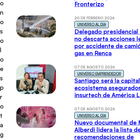
o
Fronterizo
n
20 DE FEBRERO 2026
o
UNIVERSO AL DÍA
s
Delegado presidencial
no descarta acciones l
o
por accidente de cami
l
gas en Renca
o
07 DE AGOSTO 2026
e
UNIVERSO EMPRENDEDOR
s
Santiago será la capital
p
ecosistema asegurador
insurtech de América L
r
o
07 DE AGOSTO 2026
t
UNIVERSO AL DÍA
Nuevo documental de 
a
Alberdi lidera la lista d
g
recomendaciones de