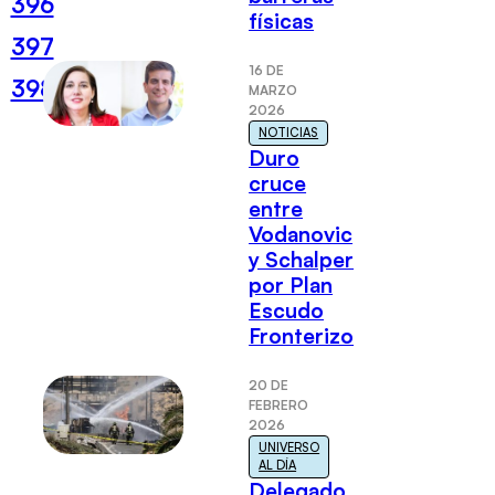
396
físicas
397
16 DE
398
MARZO
2026
NOTICIAS
Duro
cruce
entre
Vodanovic
y Schalper
por Plan
Escudo
Fronterizo
20 DE
FEBRERO
2026
UNIVERSO
AL DÍA
Delegado