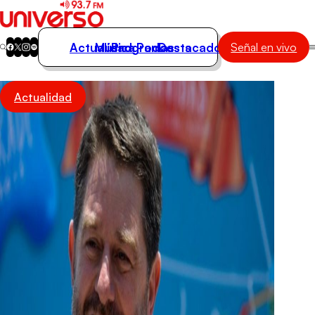
Actualidad
Música
Programas
Podcasts
Destacados
Señal en vivo
Actualidad
Actualidad
Música
Programas
Podcasts
Destacados