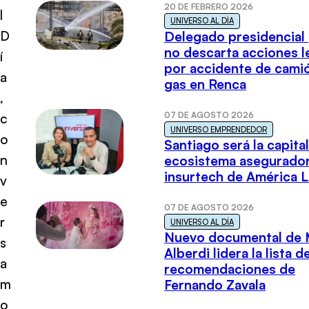
20 DE FEBRERO 2026
l
UNIVERSO AL DÍA
D
Delegado presidencial
no descarta acciones l
í
por accidente de cami
a
gas en Renca
,
07 DE AGOSTO 2026
c
UNIVERSO EMPRENDEDOR
o
Santiago será la capital
n
ecosistema asegurador
insurtech de América L
v
e
07 DE AGOSTO 2026
r
UNIVERSO AL DÍA
Nuevo documental de 
s
Alberdi lidera la lista d
a
recomendaciones de
m
Fernando Zavala
o