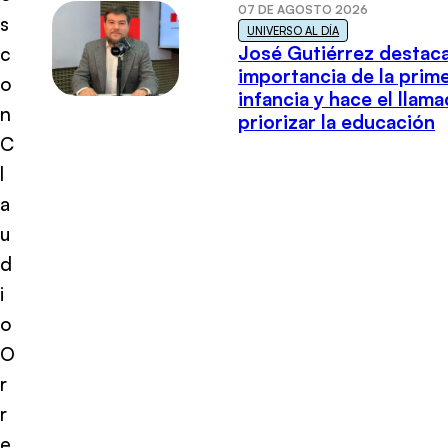
07 DE AGOSTO 2026
s
UNIVERSO AL DÍA
José Gutiérrez destaca
c
importancia de la prim
o
infancia y hace el llam
n
priorizar la educación
C
l
a
u
d
i
o
O
r
r
e