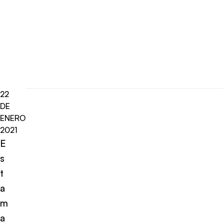
22
DE
ENERO
2021
E
s
t
a
m
a