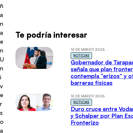
ñ
a
n
a
Te podría interesar
e
n
16 DE MARZO 2026
NOTICIAS
U
Gobernador de Tarapa
n
señala que plan fronter
contempla “erizos” y o
i
barreras físicas
v
e
16 DE MARZO 2026
NOTICIAS
r
Duro cruce entre Voda
s
y Schalper por Plan E
o
Fronterizo
a