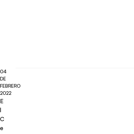
04
DE
FEBRERO
2022
E
l
C
e