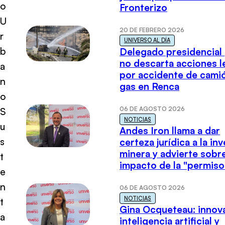
o
Fronterizo
U
20 DE FEBRERO 2026
r
UNIVERSO AL DÍA
b
Delegado presidencial
no descarta acciones l
a
por accidente de cami
n
gas en Renca
o
06 DE AGOSTO 2026
S
NOTICIAS
u
Andes Iron llama a dar
s
certeza jurídica a la in
minera y advierte sobre
t
impacto de la "permiso
e
n
06 DE AGOSTO 2026
NOTICIAS
t
Gina Ocqueteau: innov
a
inteligencia artificial y