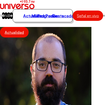
Actualidad
Música
Programas
Podcasts
Destacados
Señal en vivo
Actualidad
Actualidad
Música
Programas
Podcasts
Destacados