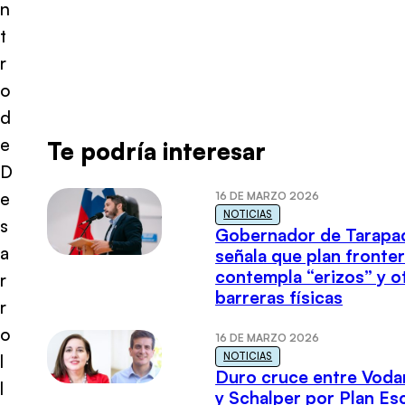
n
t
r
o
d
e
Te podría interesar
D
e
16 DE MARZO 2026
NOTICIAS
s
Gobernador de Tarapa
a
señala que plan fronter
contempla “erizos” y o
r
barreras físicas
r
o
16 DE MARZO 2026
NOTICIAS
l
Duro cruce entre Voda
l
y Schalper por Plan E