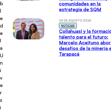
b
comunidades en la
estrategia de SQM
l
e
06 DE AGOSTO 2026
d
NOTICIAS
Collahuasi y la formaci
e
talento para el futuro:
l
Marcelo Aceituno abor
a
desafíos de la minería 
Tarapacá
U
n
i
v
e
r
s
i