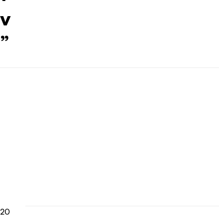
v
”
20