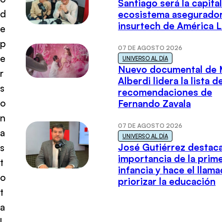
Santiago será la capital
d
ecosistema asegurador
insurtech de América L
e
p
07 DE AGOSTO 2026
e
UNIVERSO AL DÍA
Nuevo documental de 
r
Alberdi lidera la lista d
s
recomendaciones de
o
Fernando Zavala
n
07 DE AGOSTO 2026
a
UNIVERSO AL DÍA
José Gutiérrez destaca
s
importancia de la prim
t
infancia y hace el llam
o
priorizar la educación
t
a
l