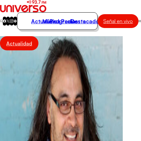
Actualidad
Música
Programas
Podcasts
Destacados
Señal en vivo
Actualidad
Actualidad
Música
Programas
Podcasts
Destacados