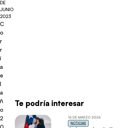
DE
JUNIO
2023
C
o
r
r
í
a
e
l
a
ñ
Te podría interesar
o
2
16 DE MARZO 2026
NOTICIAS
0