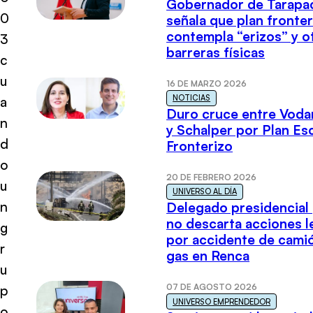
Gobernador de Tarapa
0
señala que plan fronter
contempla “erizos” y o
3
barreras físicas
c
u
16 DE MARZO 2026
NOTICIAS
a
Duro cruce entre Voda
n
y Schalper por Plan E
d
Fronterizo
o
20 DE FEBRERO 2026
u
UNIVERSO AL DÍA
n
Delegado presidencial
no descarta acciones l
g
por accidente de cami
r
gas en Renca
u
07 DE AGOSTO 2026
p
UNIVERSO EMPRENDEDOR
o