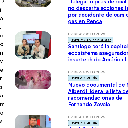
D
Delegado presidencial
no descarta acciones l
í
por accidente de cami
a
gas en Renca
,
07 DE AGOSTO 2026
c
UNIVERSO EMPRENDEDOR
o
Santiago será la capital
n
ecosistema asegurador
insurtech de América L
v
e
07 DE AGOSTO 2026
r
UNIVERSO AL DÍA
Nuevo documental de 
s
Alberdi lidera la lista d
a
recomendaciones de
m
Fernando Zavala
o
07 DE AGOSTO 2026
s
UNIVERSO AL DÍA