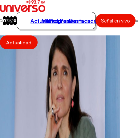
Actualidad
Música
Programas
Podcasts
Destacados
Señal en vivo
Actualidad
Actualidad
Música
Programas
Podcasts
Destacados