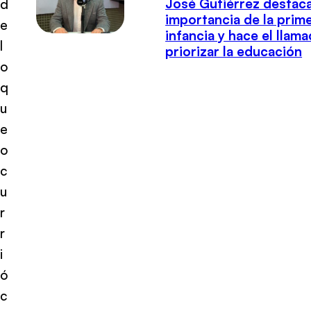
José Gutiérrez destaca
d
importancia de la prim
e
infancia y hace el llam
l
priorizar la educación
o
q
u
e
o
c
u
r
r
i
ó
c