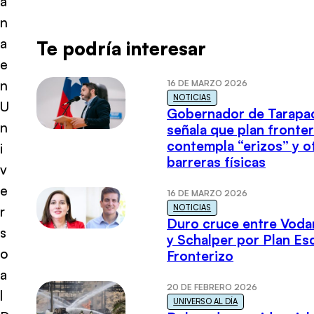
a
n
a
Te podría interesar
e
n
16 DE MARZO 2026
NOTICIAS
U
Gobernador de Tarapa
n
señala que plan fronter
contempla “erizos” y o
i
barreras físicas
v
e
16 DE MARZO 2026
NOTICIAS
r
Duro cruce entre Voda
s
y Schalper por Plan E
o
Fronterizo
a
20 DE FEBRERO 2026
l
UNIVERSO AL DÍA