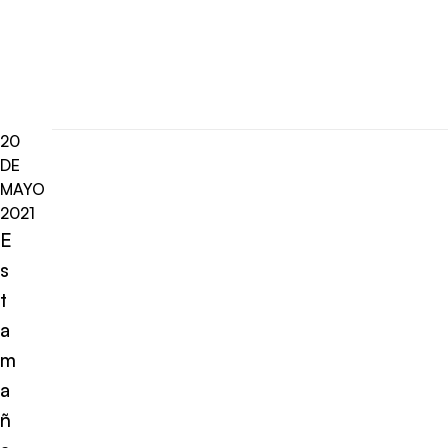
20
DE
MAYO
2021
E
s
t
a
m
a
ñ