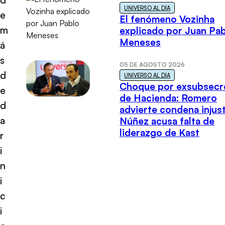
UNIVERSO AL DÍA
e
El fenómeno Vozinha
m
explicado por Juan Pa
Meneses
á
s
05 DE AGOSTO 2026
d
UNIVERSO AL DÍA
Choque por exsubsecr
e
de Hacienda: Romero
d
advierte condena injust
a
Núñez acusa falta de
liderazgo de Kast
r
i
n
i
c
i