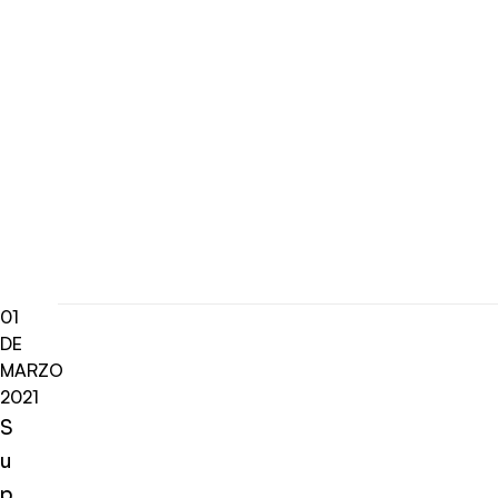
01
DE
MARZO
2021
S
u
p