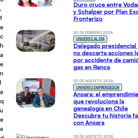
Duro cruce entre Voda
,
y Schalper por Plan E
f
Fronterizo
e
20 DE FEBRERO 2026
c
UNIVERSO AL DÍA
h
Delegado presidencial
no descarta acciones l
a
por accidente de cami
e
gas en Renca
n
05 DE AGOSTO 2026
l
UNIVERSO EMPRENDEDOR
a
Ansara: el emprendimi
q
que revoluciona la
genealogía en Chile
u
Descubre tu historia fa
e
con Ansara
a
05 DE AGOSTO 2026
d