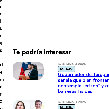
e
r
l
u
n
e
s
Te podría interesar
1
d
16 DE MARZO 2026
NOTICIAS
e
Gobernador de Tarapa
m
señala que plan fronter
contempla “erizos” y o
a
barreras físicas
r
z
16 DE MARZO 2026
NOTICIAS
o