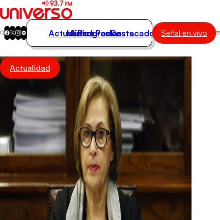
Actualidad
Música
Programas
Podcasts
Destacados
Señal en vivo
Actualidad
Actualidad
Música
Programas
Podcasts
Destacados