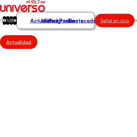
Actualidad
Música
Programas
Podcasts
Destacados
Señal en vivo
Actualidad
Actualidad
Música
Programas
Podcasts
Destacados