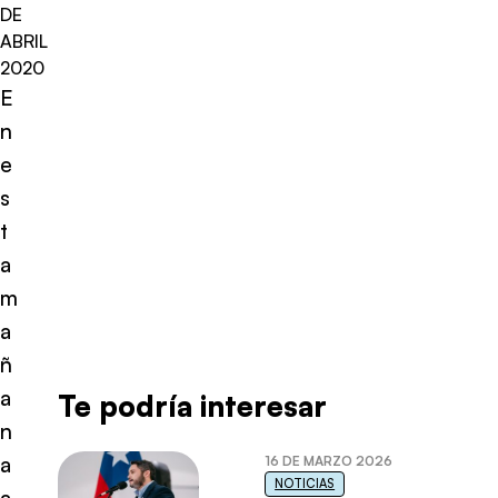
DE
ABRIL
2020
E
n
e
s
t
a
m
a
ñ
a
Te podría interesar
n
a
16 DE MARZO 2026
NOTICIAS
a