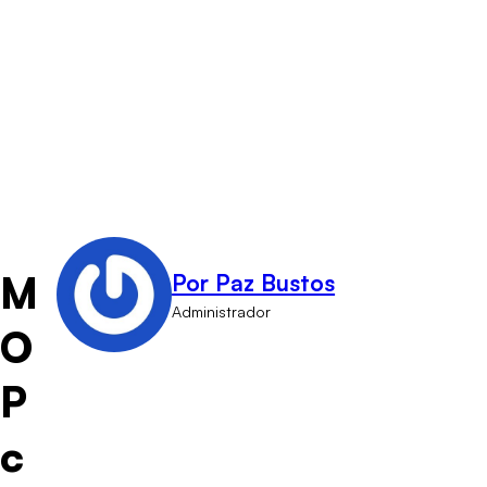
M
Por Paz Bustos
Administrador
O
P
c