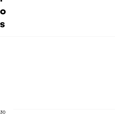
o
s
30