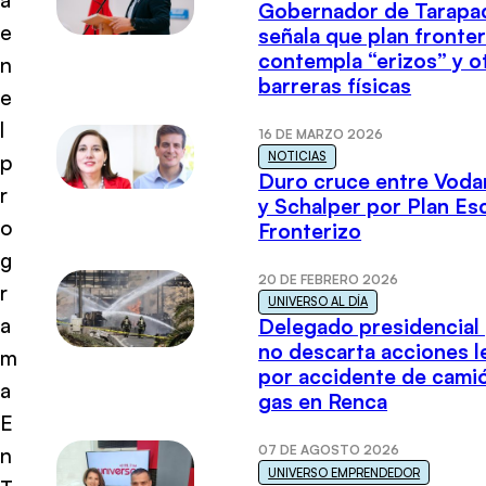
Gobernador de Tarapa
e
señala que plan fronter
contempla “erizos” y o
n
barreras físicas
e
l
16 DE MARZO 2026
NOTICIAS
p
Duro cruce entre Voda
r
y Schalper por Plan E
o
Fronterizo
g
20 DE FEBRERO 2026
r
UNIVERSO AL DÍA
a
Delegado presidencial
no descarta acciones l
m
por accidente de cami
a
gas en Renca
E
07 DE AGOSTO 2026
n
UNIVERSO EMPRENDEDOR