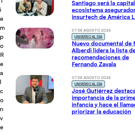
T
Santiago será la capital
i
ecosistema asegurador
insurtech de América L
e
m
07 DE AGOSTO 2026
p
UNIVERSO AL DÍA
Nuevo documental de 
o
Alberdi lidera la lista d
R
recomendaciones de
e
Fernando Zavala
a
07 DE AGOSTO 2026
l
UNIVERSO AL DÍA
José Gutiérrez destaca
c
importancia de la prim
o
infancia y hace el llam
n
priorizar la educación
v
e