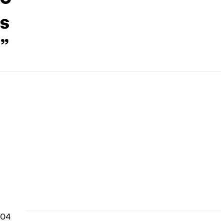
s
”
04