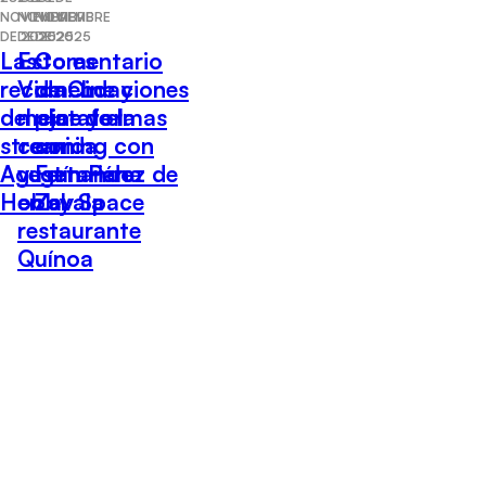
NOVIEMBRE
NOVIEMBRE
NOVIEMBRE
DE 2025
DE 2025
DE 2025
Las
Esto es
Comentario
recomendaciones
Vida: Lo
de Cine y
del cine y el
mejor de la
plataformas
streaming con
comida
con
Agustín Pérez de
vegetariana
Fernando
Hobby Space
en el
Zavala
restaurante
Quínoa