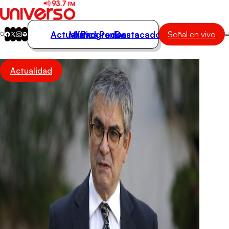
Actualidad
Música
Programas
Podcasts
Destacados
Señal en vivo
Actualidad
Actualidad
Música
Programas
Podcasts
Destacados