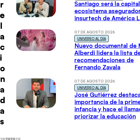
r
Santiago será la capital
ecosistema asegurador
e
insurtech de América L
l
07 DE AGOSTO 2026
a
UNIVERSO AL DÍA
c
Nuevo documental de 
Alberdi lidera la lista d
i
recomendaciones de
o
Fernando Zavala
n
07 DE AGOSTO 2026
a
UNIVERSO AL DÍA
José Gutiérrez destaca
d
importancia de la prim
infancia y hace el llam
a
priorizar la educación
s
28 DE
28 DE
28 DE