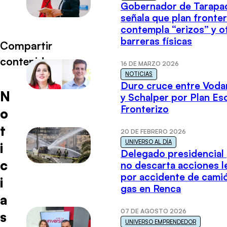
Gobernador de Tarapa
señala que plan fronter
contempla “erizos” y o
barreras físicas
Compartir
contenido
16 DE MARZO 2026
NOTICIAS
Duro cruce entre Voda
N
y Schalper por Plan E
Fronterizo
o
t
20 DE FEBRERO 2026
UNIVERSO AL DÍA
i
Delegado presidencial
c
no descarta acciones l
por accidente de cami
i
gas en Renca
a
07 DE AGOSTO 2026
s
UNIVERSO EMPRENDEDOR