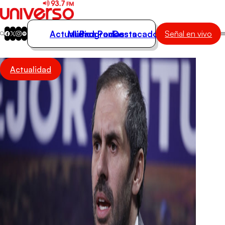
Actualidad
Música
Programas
Podcasts
Destacados
Señal en vivo
Actualidad
Actualidad
Música
Programas
Podcasts
Destacados