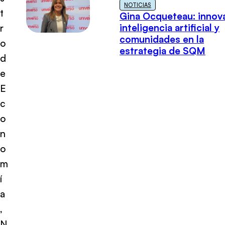
NOTICIAS
t
Gina Ocqueteau: innov
inteligencia artificial y
r
comunidades en la
o
estrategia de SQM
d
e
E
c
o
n
o
m
í
a
,
N