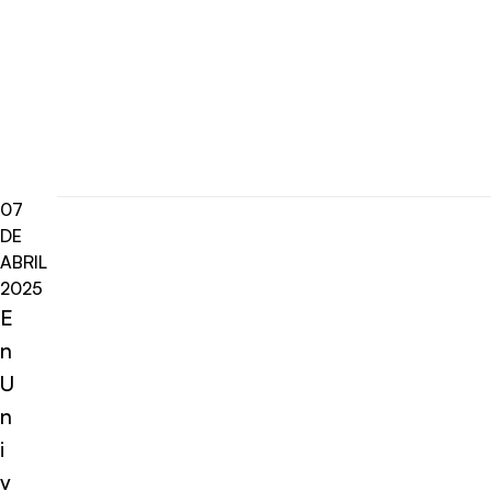
07
DE
ABRIL
2025
E
n
U
n
i
v