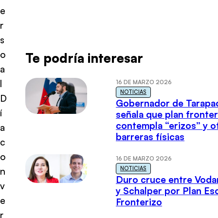
e
r
s
o
Te podría interesar
a
l
16 DE MARZO 2026
NOTICIAS
D
Gobernador de Tarapa
í
señala que plan fronter
contempla “erizos” y o
a
barreras físicas
c
o
16 DE MARZO 2026
NOTICIAS
n
Duro cruce entre Voda
v
y Schalper por Plan E
e
Fronterizo
r