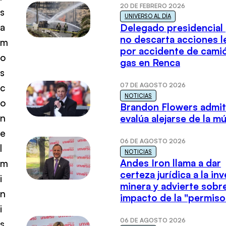
20 DE FEBRERO 2026
s
UNIVERSO AL DÍA
a
Delegado presidencial
no descarta acciones l
m
por accidente de cami
o
gas en Renca
s
07 DE AGOSTO 2026
c
NOTICIAS
o
Brandon Flowers admi
n
evalúa alejarse de la m
e
06 DE AGOSTO 2026
l
NOTICIAS
Andes Iron llama a dar
m
certeza jurídica a la in
i
minera y advierte sobre
n
impacto de la "permiso
i
06 DE AGOSTO 2026
s