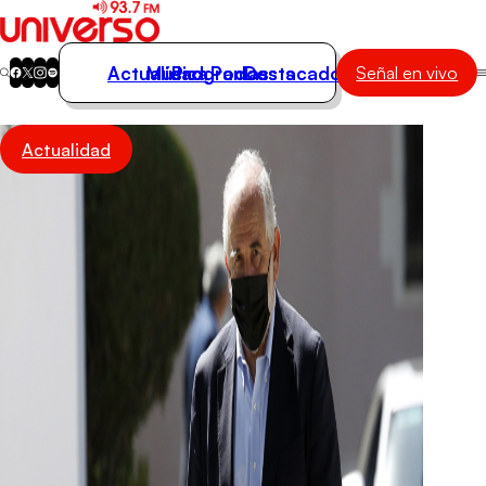
Actualidad
Música
Programas
Podcasts
Destacados
Señal en vivo
Actualidad
Actualidad
Música
Programas
Podcasts
Destacados