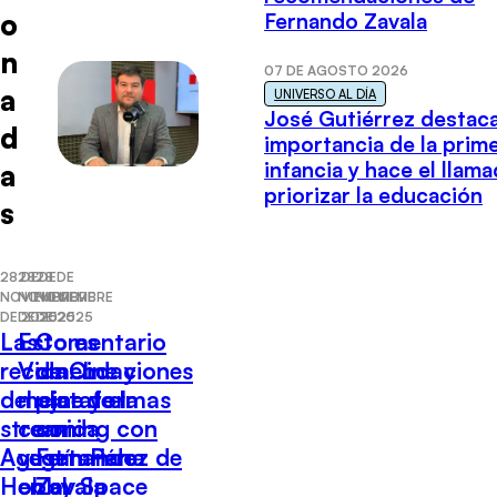
o
Fernando Zavala
n
07 DE AGOSTO 2026
a
UNIVERSO AL DÍA
José Gutiérrez destaca
d
importancia de la prim
infancia y hace el llam
a
priorizar la educación
s
28 DE
28 DE
28 DE
NOVIEMBRE
NOVIEMBRE
NOVIEMBRE
DE 2025
DE 2025
DE 2025
Las
Esto es
Comentario
recomendaciones
Vida: Lo
de Cine y
del cine y el
mejor de la
plataformas
streaming con
comida
con
Agustín Pérez de
vegetariana
Fernando
Hobby Space
en el
Zavala