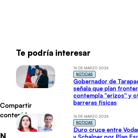
Radio Universo
·
ENTREV CARLOS MONTES JUE 0505.MP3
Te podría interesar
16 DE MARZO 2026
NOTICIAS
Gobernador de Tarapa
señala que plan fronter
contempla “erizos” y o
barreras físicas
Compartir
contenido
16 DE MARZO 2026
NOTICIAS
Duro cruce entre Voda
N
y Schalper por Plan E