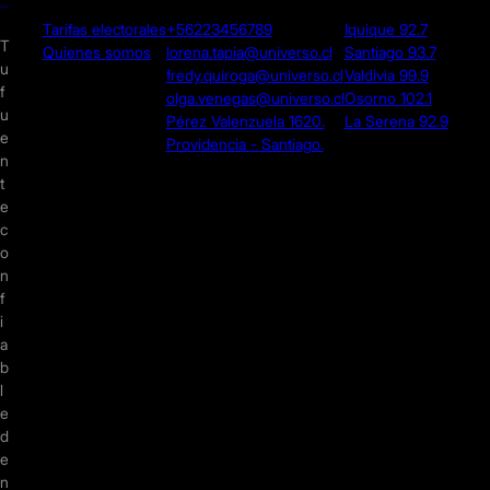
Tarifas electorales
+56223456789
Iquique 92.7
T
Quienes somos
lorena.tapia@universo.cl
Santiago 93.7
u
fredy.quiroga@universo.cl
Valdivia 99.9
f
olga.venegas@universo.cl
Osorno 102.1
u
Pérez Valenzuela 1620.
La Serena 92.9
e
Providencia - Santiago.
n
t
e
c
o
n
f
i
a
b
l
e
d
e
n