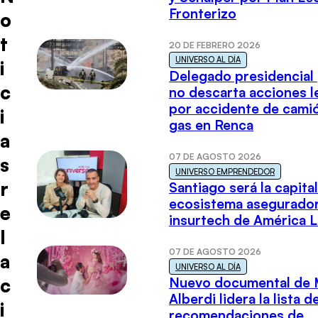
Fronterizo
o
t
20 DE FEBRERO 2026
UNIVERSO AL DÍA
i
Delegado presidencial
c
no descarta acciones l
por accidente de cami
i
gas en Renca
a
07 DE AGOSTO 2026
s
UNIVERSO EMPRENDEDOR
r
Santiago será la capital
ecosistema asegurador
e
insurtech de América L
l
07 DE AGOSTO 2026
a
UNIVERSO AL DÍA
c
Nuevo documental de 
Alberdi lidera la lista d
i
recomendaciones de