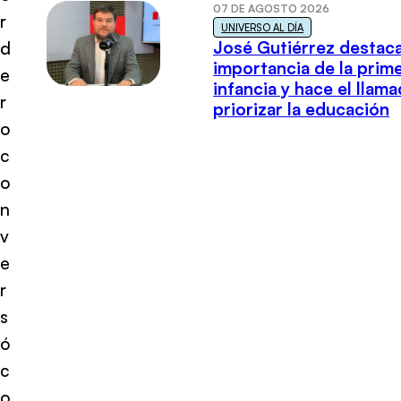
07 DE AGOSTO 2026
r
UNIVERSO AL DÍA
José Gutiérrez destaca
d
importancia de la prim
e
infancia y hace el llam
r
priorizar la educación
o
c
o
n
v
e
r
s
ó
c
o