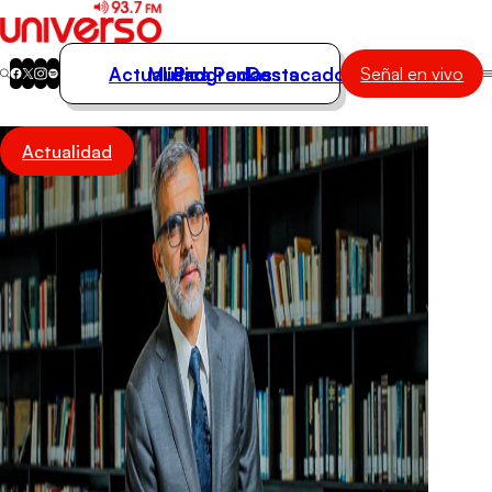
Actualidad
Música
Programas
Podcasts
Destacados
Señal en vivo
Actualidad
Actualidad
Música
Programas
Podcasts
Destacados