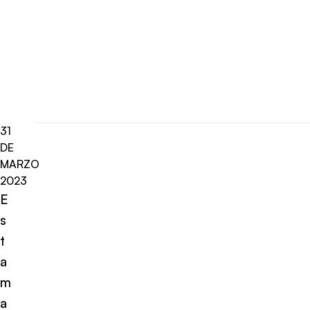
31
DE
MARZO
2023
E
s
t
a
m
a