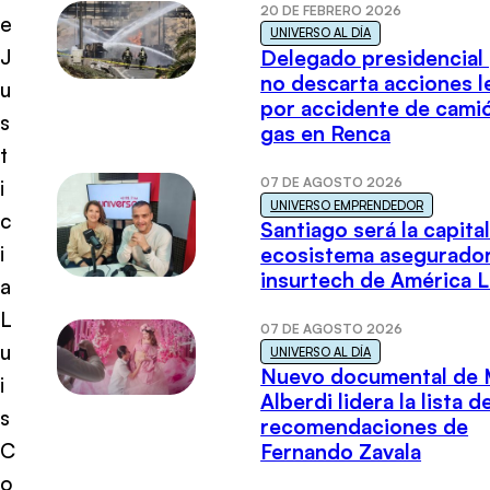
20 DE FEBRERO 2026
e
UNIVERSO AL DÍA
J
Delegado presidencial
no descarta acciones l
u
por accidente de cami
s
gas en Renca
t
07 DE AGOSTO 2026
i
UNIVERSO EMPRENDEDOR
c
Santiago será la capital
i
ecosistema asegurador
insurtech de América L
a
L
07 DE AGOSTO 2026
u
UNIVERSO AL DÍA
Nuevo documental de 
i
Alberdi lidera la lista d
s
recomendaciones de
C
Fernando Zavala
o