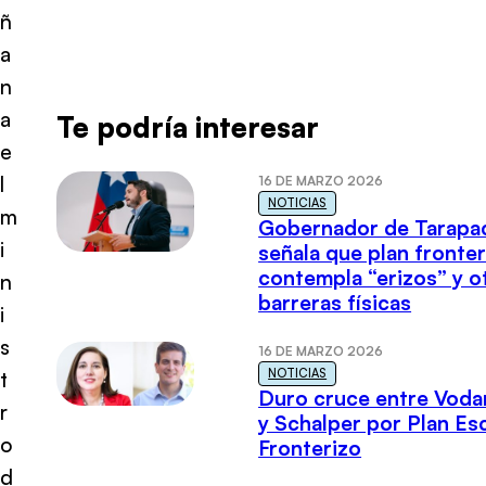
ñ
a
n
a
Te podría interesar
e
l
16 DE MARZO 2026
NOTICIAS
m
Gobernador de Tarapa
i
señala que plan fronter
contempla “erizos” y o
n
barreras físicas
i
s
16 DE MARZO 2026
NOTICIAS
t
Duro cruce entre Voda
r
y Schalper por Plan E
o
Fronterizo
d