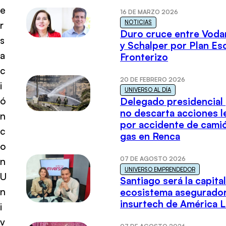
e
16 DE MARZO 2026
NOTICIAS
r
Duro cruce entre Voda
s
y Schalper por Plan E
a
Fronterizo
c
20 DE FEBRERO 2026
i
UNIVERSO AL DÍA
ó
Delegado presidencial
no descarta acciones l
n
por accidente de cami
c
gas en Renca
o
07 DE AGOSTO 2026
n
UNIVERSO EMPRENDEDOR
U
Santiago será la capital
n
ecosistema asegurador
insurtech de América L
i
v