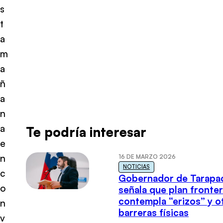
s
t
a
m
a
ñ
a
n
a
Te podría interesar
e
n
16 DE MARZO 2026
NOTICIAS
c
Gobernador de Tarapa
o
señala que plan fronter
contempla “erizos” y o
n
barreras físicas
v