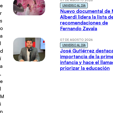
07 DE AGOSTO 2026
e
UNIVERSO AL DÍA
Nuevo documental de 
r
Alberdi lidera la lista d
s
recomendaciones de
o
Fernando Zavala
a
07 DE AGOSTO 2026
l
UNIVERSO AL DÍA
José Gutiérrez destaca
d
importancia de la prim
í
infancia y hace el llam
a
priorizar la educación
,
e
l
M
i
n