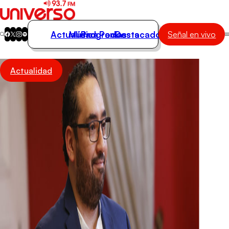
Actualidad
Música
Programas
Podcasts
Destacados
Señal en vivo
Actualidad
Actualidad
Música
Programas
Podcasts
Destacados