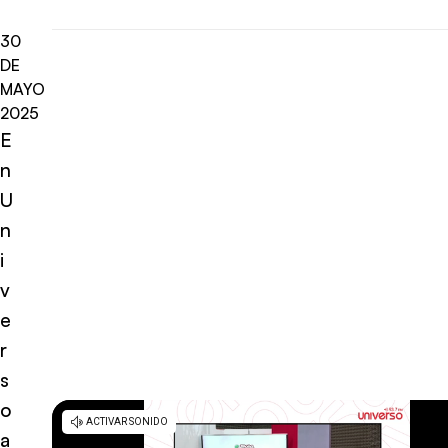
30
DE
MAYO
2025
E
n
U
n
i
v
e
r
s
o
a