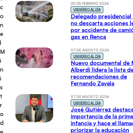
20 DE FEBRERO 2026
c
UNIVERSO AL DÍA
o
Delegado presidencial
no descarta acciones l
n
por accidente de cami
e
gas en Renca
l
07 DE AGOSTO 2026
M
UNIVERSO AL DÍA
i
Nuevo documental de 
n
Alberdi lidera la lista d
recomendaciones de
i
Fernando Zavala
s
t
07 DE AGOSTO 2026
UNIVERSO AL DÍA
r
José Gutiérrez destaca
o
importancia de la prim
d
infancia y hace el llam
priorizar la educación
e