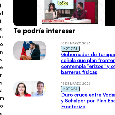
l
d
í
a
Te podría interesar
c
o
16 DE MARZO 2026
NOTICIAS
n
Gobernador de Tarapa
v
señala que plan fronter
contempla “erizos” y o
e
barreras físicas
r
s
16 DE MARZO 2026
NOTICIAS
a
Duro cruce entre Voda
m
y Schalper por Plan E
o
Fronterizo
s