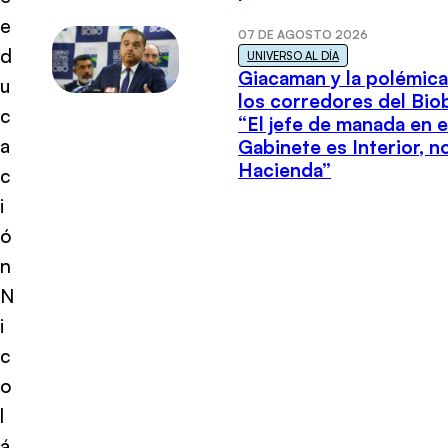
e
07 DE AGOSTO 2026
d
UNIVERSO AL DÍA
Giacaman y la polémica
u
los corredores del Biob
c
“El jefe de manada en e
a
Gabinete es Interior, n
Hacienda”
c
i
ó
n
N
i
c
o
l
á