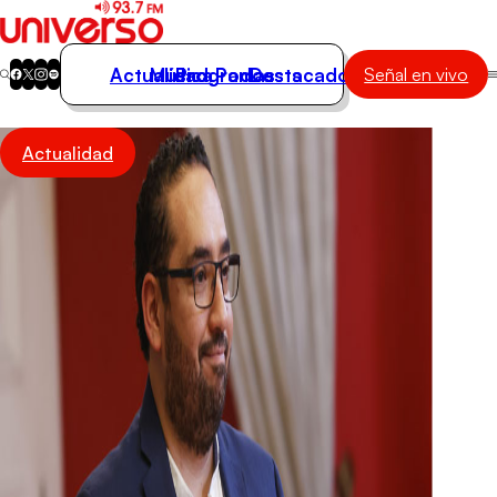
Actualidad
Música
Programas
Podcasts
Destacados
Señal en vivo
Actualidad
Actualidad
Música
Programas
Podcasts
Destacados