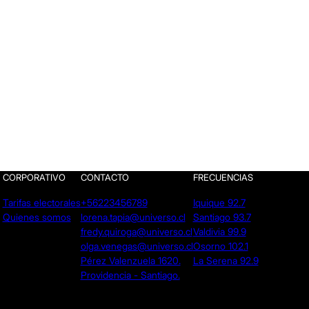
CORPORATIVO
CONTACTO
FRECUENCIAS
Tarifas electorales
+56223456789
Iquique 92.7
Quienes somos
lorena.tapia@universo.cl
Santiago 93.7
fredy.quiroga@universo.cl
Valdivia 99.9
olga.venegas@universo.cl
Osorno 102.1
Pérez Valenzuela 1620.
La Serena 92.9
Providencia - Santiago.