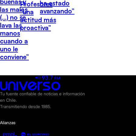
buenas y
ha estado
Profesores
las malas
avanzando”
“una
(…) no se
actitud más
lava las
proactiva”
manos
cuando a
uno le
conviene”
Tu fuente confiable de noticias e información
en Chile.
Transmitiendo desde 1985.
Alianzas