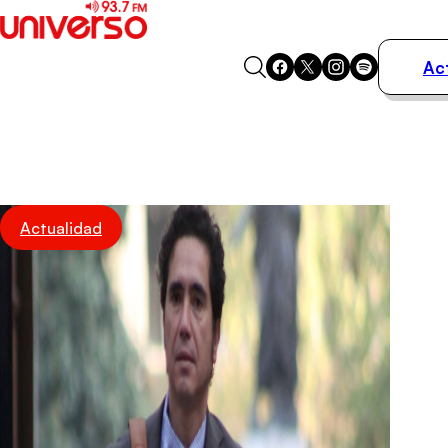
Ac
Actualidad
Música
Programas
Podcasts
Destacados
Actualidad