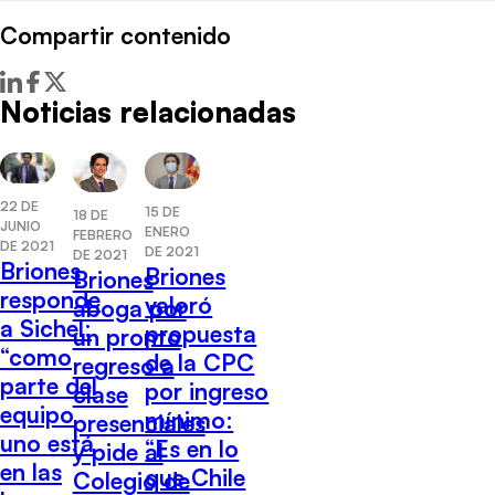
Compartir contenido
Noticias relacionadas
22 DE
15 DE
18 DE
JUNIO
ENERO
FEBRERO
DE 2021
DE 2021
DE 2021
Briones
Briones
Briones
responde
valoró
aboga por
a Sichel:
propuesta
un pronto
“como
de la CPC
regreso a
parte del
por ingreso
clase
equipo
mínimo:
presenciales
uno está
“Es en lo
y pide al
en las
que Chile
Colegio de