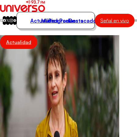
Actualidad
Música
Programas
Podcasts
Destacados
Señal en vivo
Actualidad
Actualidad
Música
Programas
Podcasts
Destacados