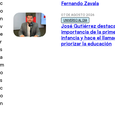
c
Fernando Zavala
o
07 DE AGOSTO 2026
n
UNIVERSO AL DÍA
José Gutiérrez destaca
v
importancia de la prim
e
infancia y hace el llam
r
priorizar la educación
s
a
m
o
s
c
o
n