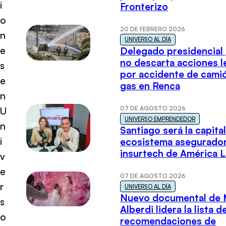
i
Fronterizo
o
20 DE FEBRERO 2026
n
UNIVERSO AL DÍA
e
Delegado presidencial
no descarta acciones l
s
por accidente de cami
e
gas en Renca
n
07 DE AGOSTO 2026
U
UNIVERSO EMPRENDEDOR
n
Santiago será la capital
i
ecosistema asegurador
insurtech de América L
v
e
07 DE AGOSTO 2026
r
UNIVERSO AL DÍA
Nuevo documental de 
s
Alberdi lidera la lista d
o
recomendaciones de