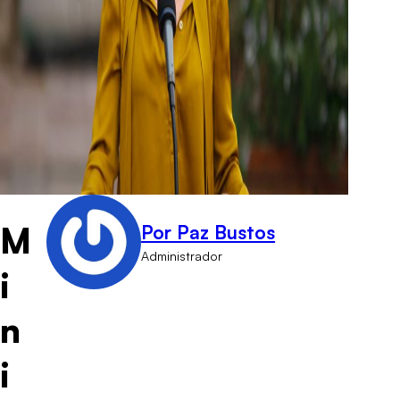
M
Por Paz Bustos
Administrador
i
n
i