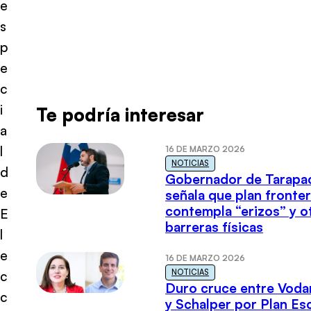
e
s
p
e
c
i
Te podría interesar
a
l
16 DE MARZO 2026
NOTICIAS
d
Gobernador de Tarapa
e
señala que plan fronter
contempla “erizos” y o
E
barreras físicas
l
e
16 DE MARZO 2026
NOTICIAS
c
Duro cruce entre Voda
c
y Schalper por Plan E