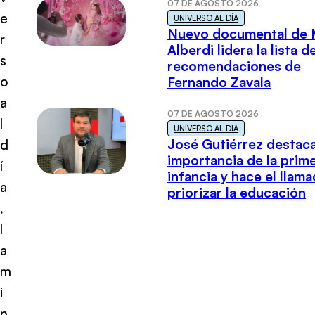
07 DE AGOSTO 2026
e
UNIVERSO AL DÍA
Nuevo documental de 
r
Alberdi lidera la lista d
s
recomendaciones de
o
Fernando Zavala
a
07 DE AGOSTO 2026
l
UNIVERSO AL DÍA
José Gutiérrez destaca
d
importancia de la prim
í
infancia y hace el llam
a
priorizar la educación
,
l
a
m
i
n