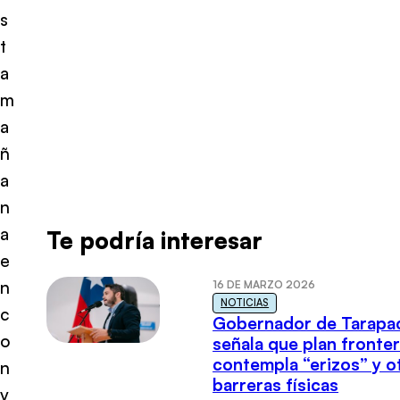
s
t
a
m
a
ñ
a
n
a
Te podría interesar
e
n
16 DE MARZO 2026
NOTICIAS
c
Gobernador de Tarapa
o
señala que plan fronter
contempla “erizos” y o
n
barreras físicas
v