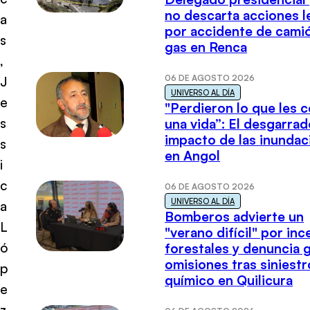
no descarta acciones l
a
por accidente de cami
s
gas en Renca
,
06 DE AGOSTO 2026
J
UNIVERSO AL DÍA
e
"Perdieron lo que les 
s
una vida”: El desgarrad
impacto de las inundac
s
en Angol
i
c
06 DE AGOSTO 2026
UNIVERSO AL DÍA
a
Bomberos advierte un
L
"verano difícil" por in
ó
forestales y denuncia 
omisiones tras siniestr
p
químico en Quilicura
e
z