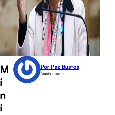
M
Por Paz Bustos
Administrador
i
n
i