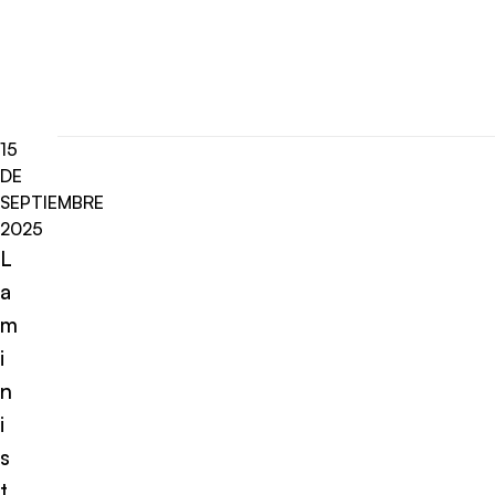
15
DE
SEPTIEMBRE
2025
L
a
m
i
n
i
s
t