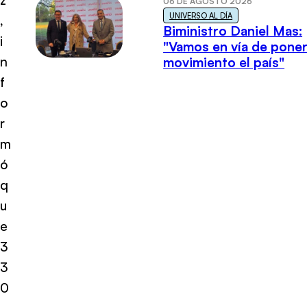
06 DE AGOSTO 2026
UNIVERSO AL DÍA
,
Biministro Daniel Mas:
i
"Vamos en vía de poner
n
movimiento el país"
f
o
r
m
ó
q
u
e
3
3
0