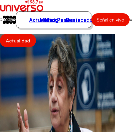
Actualidad
Música
Programas
Podcasts
Destacados
Señal en vivo
Actualidad
Actualidad
Música
Programas
Podcasts
Destacados