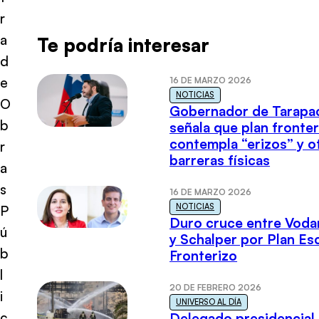
r
a
Te podría interesar
d
e
16 DE MARZO 2026
NOTICIAS
O
Gobernador de Tarapa
b
señala que plan fronter
contempla “erizos” y o
r
barreras físicas
a
s
16 DE MARZO 2026
NOTICIAS
P
Duro cruce entre Voda
ú
y Schalper por Plan E
b
Fronterizo
l
20 DE FEBRERO 2026
i
UNIVERSO AL DÍA
c
Delegado presidencial