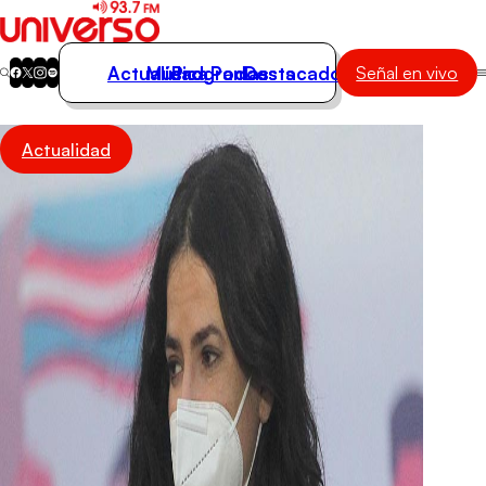
Actualidad
Música
Programas
Podcasts
Destacados
Señal en vivo
Actualidad
Actualidad
Música
Programas
Podcasts
Destacados