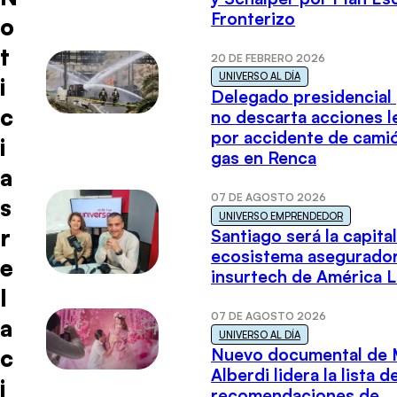
Fronterizo
o
t
20 DE FEBRERO 2026
UNIVERSO AL DÍA
i
Delegado presidencial
c
no descarta acciones l
por accidente de cami
i
gas en Renca
a
07 DE AGOSTO 2026
s
UNIVERSO EMPRENDEDOR
r
Santiago será la capital
ecosistema asegurador
e
insurtech de América L
l
07 DE AGOSTO 2026
a
UNIVERSO AL DÍA
c
Nuevo documental de 
Alberdi lidera la lista d
i
recomendaciones de