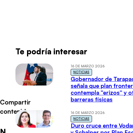
Radio Universo
·
ENTREV ANTONIA ORELLANA MAR 1207
Te podría interesar
16 DE MARZO 2026
NOTICIAS
Gobernador de Tarapa
señala que plan fronter
contempla “erizos” y o
barreras físicas
Compartir
contenido
16 DE MARZO 2026
NOTICIAS
Duro cruce entre Voda
N
y Schalper por Plan E