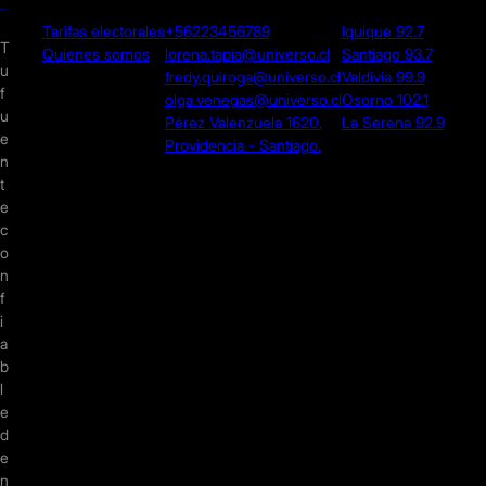
Tarifas electorales
+56223456789
Iquique 92.7
T
Quienes somos
lorena.tapia@universo.cl
Santiago 93.7
u
fredy.quiroga@universo.cl
Valdivia 99.9
f
olga.venegas@universo.cl
Osorno 102.1
u
Pérez Valenzuela 1620.
La Serena 92.9
e
Providencia - Santiago.
n
t
e
c
o
n
f
i
a
b
l
e
d
e
n