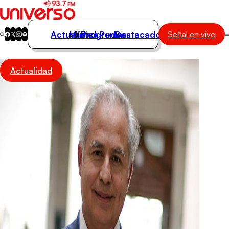
Actualidad
Música
Programas
Podcasts
Destacados
Señal en vivo
Actualidad
Actualidad
Música
Programas
Podcasts
Destacados