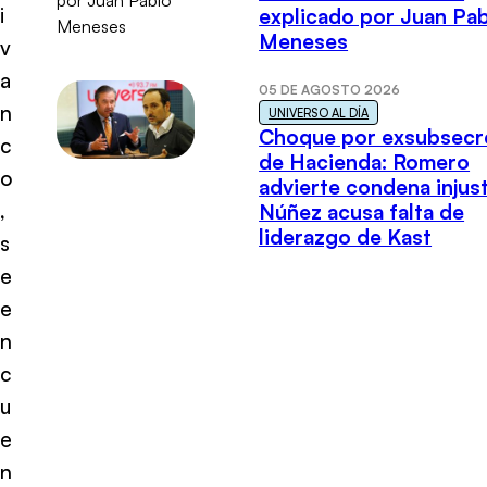
i
explicado por Juan Pa
Meneses
v
a
05 DE AGOSTO 2026
n
UNIVERSO AL DÍA
Choque por exsubsecr
c
de Hacienda: Romero
o
advierte condena injust
,
Núñez acusa falta de
liderazgo de Kast
s
e
e
n
c
u
e
n