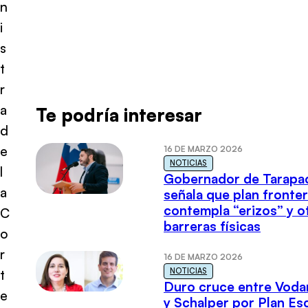
n
i
s
t
r
a
Te podría interesar
d
e
16 DE MARZO 2026
NOTICIAS
l
Gobernador de Tarapa
a
señala que plan fronter
contempla “erizos” y o
C
barreras físicas
o
r
16 DE MARZO 2026
NOTICIAS
t
Duro cruce entre Voda
e
y Schalper por Plan E