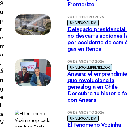
S
Fronterizo
u
20 DE FEBRERO 2026
p
UNIVERSO AL DÍA
r
Delegado presidencial
no descarta acciones l
e
por accidente de cami
m
gas en Renca
a
05 DE AGOSTO 2026
,
UNIVERSO EMPRENDEDOR
Á
Ansara: el emprendimi
n
que revoluciona la
genealogía en Chile
g
Descubre tu historia fa
e
con Ansara
l
05 DE AGOSTO 2026
a
UNIVERSO AL DÍA
V
El fenómeno Vozinha