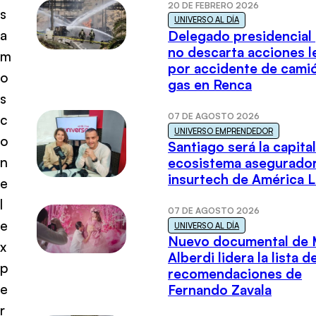
20 DE FEBRERO 2026
s
UNIVERSO AL DÍA
a
Delegado presidencial
no descarta acciones l
m
por accidente de cami
o
gas en Renca
s
07 DE AGOSTO 2026
c
UNIVERSO EMPRENDEDOR
o
Santiago será la capital
n
ecosistema asegurador
insurtech de América L
e
l
07 DE AGOSTO 2026
e
UNIVERSO AL DÍA
Nuevo documental de 
x
Alberdi lidera la lista d
p
recomendaciones de
e
Fernando Zavala
r