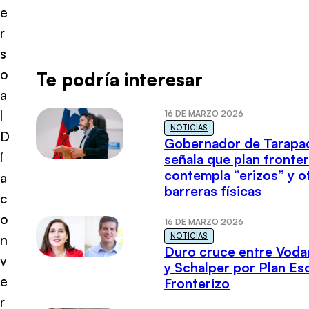
e
r
s
o
Te podría interesar
a
l
16 DE MARZO 2026
NOTICIAS
D
Gobernador de Tarapa
í
señala que plan fronter
contempla “erizos” y o
a
barreras físicas
c
o
16 DE MARZO 2026
NOTICIAS
n
Duro cruce entre Voda
v
y Schalper por Plan E
e
Fronterizo
r