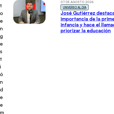
07 DE AGOSTO 2026
t
UNIVERSO AL DÍA
José Gutiérrez destaca
o
importancia de la prim
e
infancia y hace el llam
n
priorizar la educación
g
e
s
t
i
ó
n
d
e
e
m