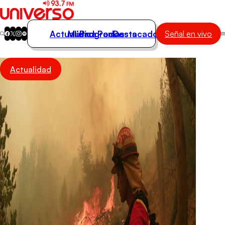
Actualidad
Música
Programas
Podcasts
Destacados
Señal en vivo
Actualidad
Actualidad
Música
Programas
Podcasts
Destacados