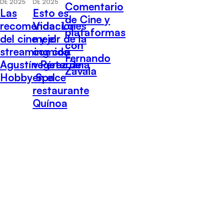
DE 2025
DE 2025
Comentario
Las
Esto es
de Cine y
recomendaciones
Vida: Lo
plataformas
del cine y el
mejor de la
con
streaming con
comida
Fernando
Agustín Pérez de
vegetariana
Zavala
Hobby Space
en el
restaurante
Quínoa