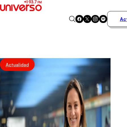
Ac
Actualidad
Música
Programas
Podcasts
Destacados
Actualidad