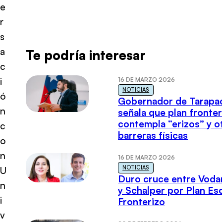
e
r
s
a
Te podría interesar
c
i
16 DE MARZO 2026
NOTICIAS
ó
Gobernador de Tarapa
n
señala que plan fronter
contempla “erizos” y o
c
barreras físicas
o
n
16 DE MARZO 2026
NOTICIAS
U
Duro cruce entre Voda
n
y Schalper por Plan E
i
Fronterizo
v