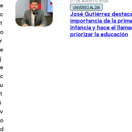
07 DE AGOSTO 2026
e
UNIVERSO AL DÍA
José Gutiérrez destaca
c
importancia de la prim
t
infancia y hace el llam
o
priorizar la educación
r
e
j
e
c
u
t
i
v
o
d