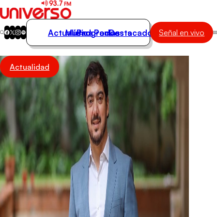
Actualidad
Música
Programas
Podcasts
Destacados
Señal en vivo
Actualidad
Actualidad
Música
Programas
Podcasts
Destacados