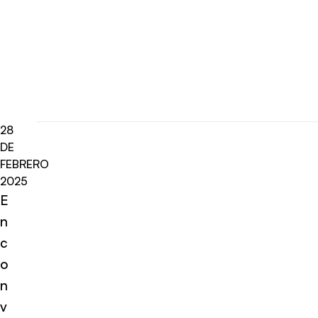
28
DE
FEBRERO
2025
E
n
c
o
n
v