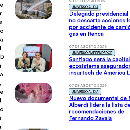
20 DE FEBRERO 2026
e
UNIVERSO AL DÍA
r
Delegado presidencial
no descarta acciones l
s
por accidente de cami
o
gas en Renca
a
07 DE AGOSTO 2026
l
UNIVERSO EMPRENDEDOR
D
Santiago será la capital
í
ecosistema asegurador
insurtech de América L
a
,
07 DE AGOSTO 2026
e
UNIVERSO AL DÍA
Nuevo documental de 
l
Alberdi lidera la lista d
d
recomendaciones de
i
Fernando Zavala
r