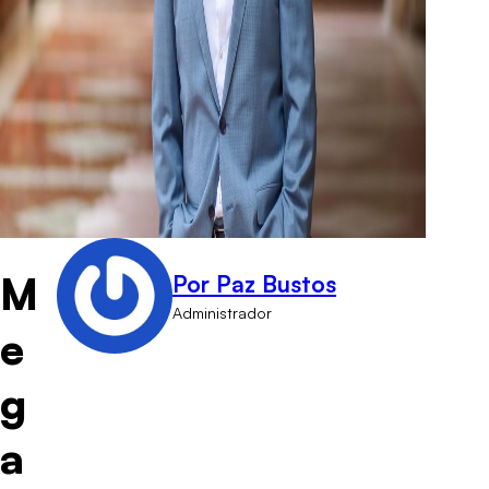
M
Por Paz Bustos
Administrador
e
g
a