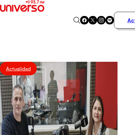
Ac
Actualidad
Música
Programas
Podcasts
Destacados
Actualidad