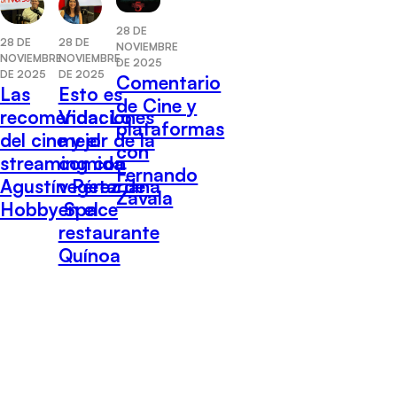
28 DE
28 DE
28 DE
NOVIEMBRE
NOVIEMBRE
NOVIEMBRE
DE 2025
DE 2025
DE 2025
Comentario
Las
Esto es
de Cine y
recomendaciones
Vida: Lo
plataformas
del cine y el
mejor de la
con
streaming con
comida
Fernando
Agustín Pérez de
vegetariana
Zavala
Hobby Space
en el
restaurante
Quínoa