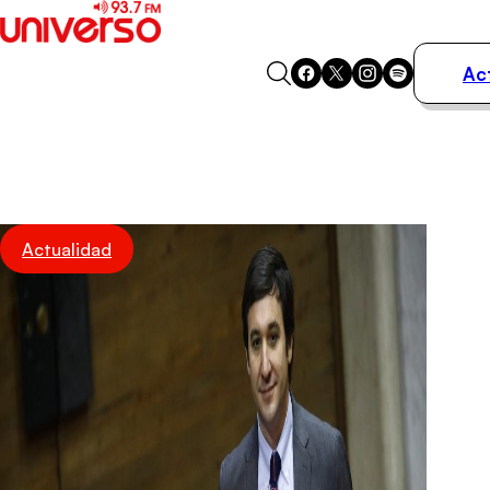
Ac
Actualidad
Música
Programas
Podcasts
Destacados
Actualidad