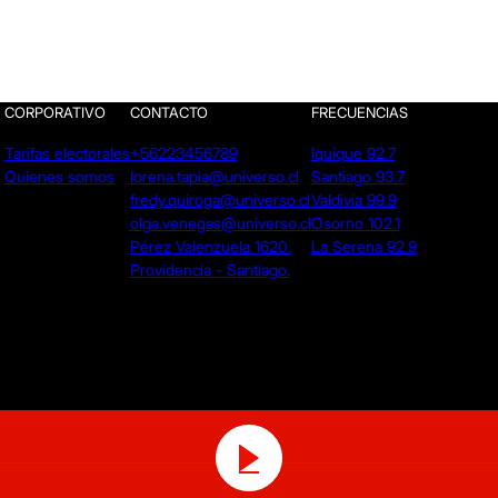
CORPORATIVO
CONTACTO
FRECUENCIAS
Tarifas electorales
+56223456789
Iquique 92.7
Quienes somos
lorena.tapia@universo.cl
Santiago 93.7
fredy.quiroga@universo.cl
Valdivia 99.9
olga.venegas@universo.cl
Osorno 102.1
Pérez Valenzuela 1620.
La Serena 92.9
Providencia - Santiago.