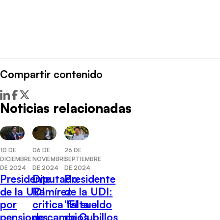
Compartir contenido
Noticias relacionadas
10 DE
26 DE
06 DE
DICIEMBRE
SEPTIEMBRE
NOVIEMBRE
DE 2024
DE 2024
DE 2024
Presidente
Presidente
Diputado
de la UDI
de la UDI:
Ramírez
por
“El sueldo
critica falta
pensiones:
de Cubillos
de cambios