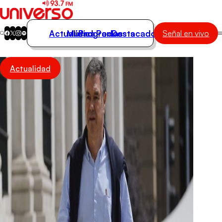
Actualidad
Música
Programas
Podcasts
Destacados
Señal en vivo
Actualidad
Actualidad
Música
Programas
Podcasts
Destacados