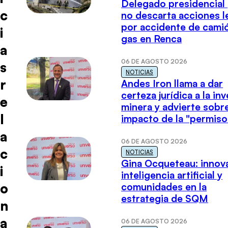
Delegado presidencial
c
no descarta acciones l
por accidente de cami
i
gas en Renca
a
06 DE AGOSTO 2026
s
NOTICIAS
r
Andes Iron llama a dar
certeza jurídica a la in
e
minera y advierte sobre
l
impacto de la "permiso
a
06 DE AGOSTO 2026
c
NOTICIAS
Gina Ocqueteau: innov
i
inteligencia artificial y
o
comunidades en la
estrategia de SQM
n
a
06 DE AGOSTO 2026