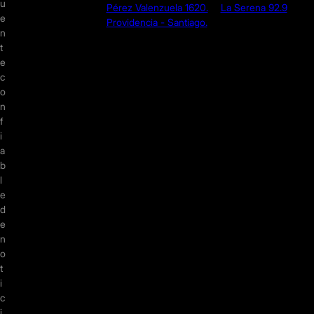
u
Pérez Valenzuela 1620.
La Serena 92.9
e
Providencia - Santiago.
n
t
e
c
o
n
f
i
a
b
l
e
d
e
n
o
t
i
c
i