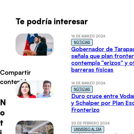
Te podría interesar
16 DE MARZO 2026
NOTICIAS
Gobernador de Tarapa
señala que plan fronter
contempla “erizos” y o
barreras físicas
Compartir
contenido
16 DE MARZO 2026
NOTICIAS
Duro cruce entre Voda
N
y Schalper por Plan E
Fronterizo
o
t
20 DE FEBRERO 2026
UNIVERSO AL DÍA
i