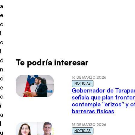
a
e
d
i
c
i
ó
Te podría interesar
n
d
16 DE MARZO 2026
NOTICIAS
e
Gobernador de Tarapa
d
señala que plan fronter
contempla “erizos” y o
í
barreras físicas
a
l
16 DE MARZO 2026
NOTICIAS
u