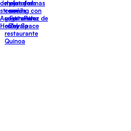
del cine y el
mejor de la
plataformas
streaming con
comida
con
Agustín Pérez de
vegetariana
Fernando
Hobby Space
en el
Zavala
restaurante
Quínoa