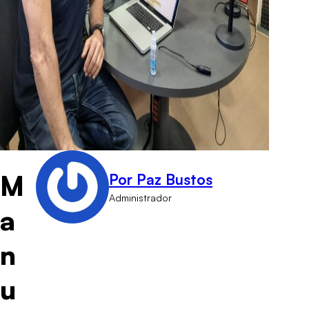
M
Por Paz Bustos
Administrador
a
n
u