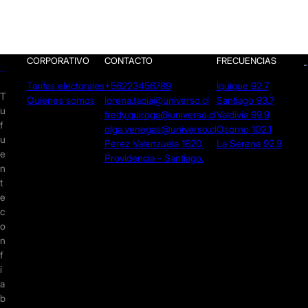
CORPORATIVO
CONTACTO
FRECUENCIAS
Tarifas electorales
+56223456789
Iquique 92.7
T
Quienes somos
lorena.tapia@universo.cl
Santiago 93.7
u
fredy.quiroga@universo.cl
Valdivia 99.9
f
olga.venegas@universo.cl
Osorno 102.1
u
Pérez Valenzuela 1620.
La Serena 92.9
e
Providencia - Santiago.
n
t
e
c
o
n
f
i
a
b