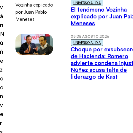
UNIVERSO AL DÍA
v
El fenómeno Vozinha
á
explicado por Juan Pa
Meneses
n
N
05 DE AGOSTO 2026
ú
UNIVERSO AL DÍA
Choque por exsubsecr
ñ
de Hacienda: Romero
e
advierte condena injust
z
Núñez acusa falta de
liderazgo de Kast
c
o
n
v
e
r
s