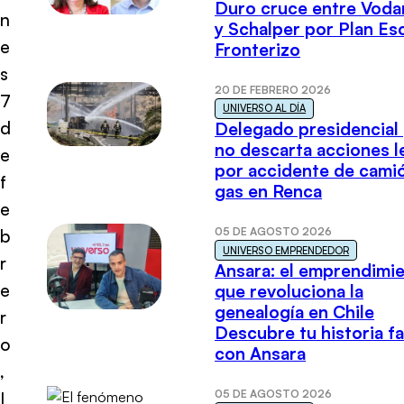
Duro cruce entre Voda
n
y Schalper por Plan E
e
Fronterizo
s
20 DE FEBRERO 2026
7
UNIVERSO AL DÍA
d
Delegado presidencial
no descarta acciones l
e
por accidente de cami
f
gas en Renca
e
05 DE AGOSTO 2026
b
UNIVERSO EMPRENDEDOR
r
Ansara: el emprendimi
e
que revoluciona la
genealogía en Chile
r
Descubre tu historia fa
o
con Ansara
,
05 DE AGOSTO 2026
I