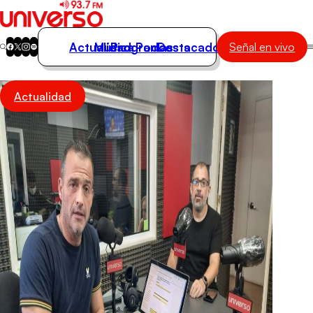
Actualidad
Música
Programas
Podcasts
Destacados
Señal en vivo
Actualidad
Actualidad
Música
Programas
Podcasts
Destacados