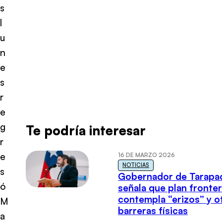
s
l
u
n
e
s
r
e
g
Te podría interesar
r
e
16 DE MARZO 2026
NOTICIAS
s
Gobernador de Tarapa
ó
señala que plan fronter
contempla “erizos” y o
M
barreras físicas
a