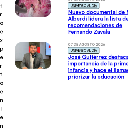
t
UNIVERSO AL DÍA
Nuevo documental de 
r
Alberdi lidera la lista d
o
recomendaciones de
e
Fernando Zavala
x
07 DE AGOSTO 2026
p
UNIVERSO AL DÍA
José Gutiérrez destaca
e
importancia de la prim
r
infancia y hace el llam
t
priorizar la educación
o
e
n
t
e
n