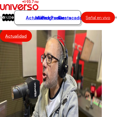
Actualidad
Música
Programas
Podcasts
Destacados
Señal en vivo
Actualidad
Actualidad
Música
Programas
Podcasts
Destacados