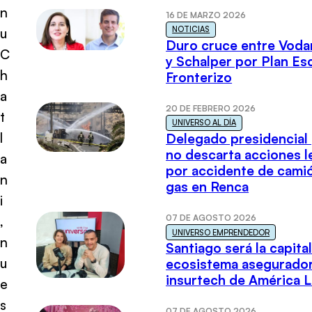
n
16 DE MARZO 2026
NOTICIAS
u
Duro cruce entre Voda
C
y Schalper por Plan E
h
Fronterizo
a
20 DE FEBRERO 2026
t
UNIVERSO AL DÍA
l
Delegado presidencial
no descarta acciones l
a
por accidente de cami
n
gas en Renca
i
07 DE AGOSTO 2026
,
UNIVERSO EMPRENDEDOR
n
Santiago será la capital
u
ecosistema asegurador
insurtech de América L
e
s
07 DE AGOSTO 2026