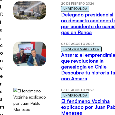
20 DE FEBRERO 2026
l
UNIVERSO AL DÍA
D
Delegado presidencial
no descarta acciones l
í
por accidente de cami
a
gas en Renca
,
05 DE AGOSTO 2026
c
UNIVERSO EMPRENDEDOR
o
Ansara: el emprendimi
n
que revoluciona la
genealogía en Chile
v
Descubre tu historia fa
e
con Ansara
r
05 DE AGOSTO 2026
s
UNIVERSO AL DÍA
a
El fenómeno Vozinha
m
explicado por Juan Pa
Meneses
o