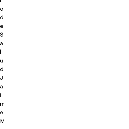
o
d
e
S
a
l
u
d
J
a
i
m
e
M