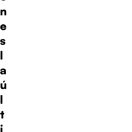
n
e
s
l
a
ú
l
t
i