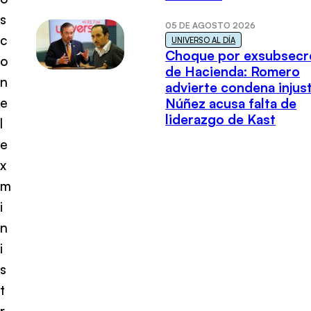
s
05 DE AGOSTO 2026
c
UNIVERSO AL DÍA
Choque por exsubsecr
o
de Hacienda: Romero
n
advierte condena injust
e
Núñez acusa falta de
liderazgo de Kast
l
e
x
m
i
n
i
s
t
r