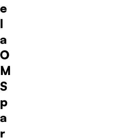
e
l
a
O
M
S
p
a
r