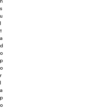
n
s
u
l
t
a
d
o
p
o
r
l
a
p
o