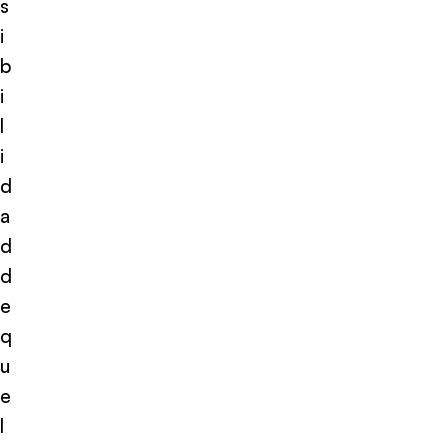
s
i
b
i
l
i
d
a
d
d
e
q
u
e
l