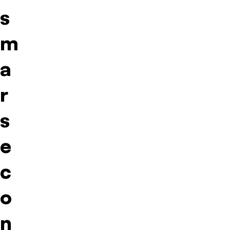
s
m
a
r
s
e
c
o
n