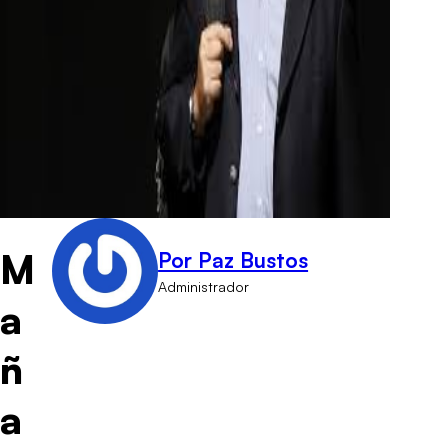
M
Por Paz Bustos
Administrador
a
ñ
a