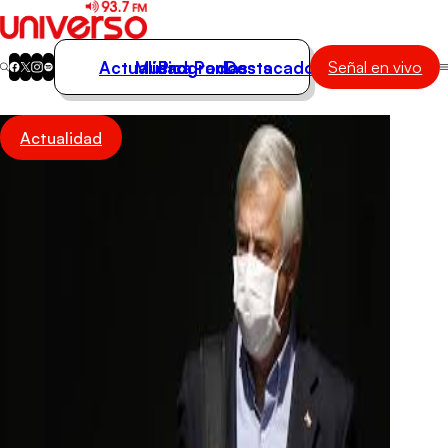
Actualidad
Música
Programas
Podcasts
Destacados
Señal en vivo
Actualidad
Actualidad
Música
Programas
Podcasts
Destacados