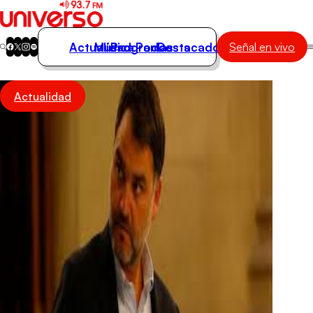
Actualidad
Música
Programas
Podcasts
Destacados
Señal en vivo
Actualidad
Actualidad
Música
Programas
Podcasts
Destacados