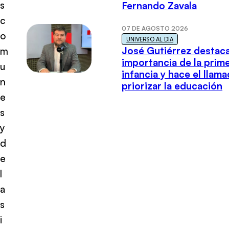
s
Fernando Zavala
c
07 DE AGOSTO 2026
o
UNIVERSO AL DÍA
José Gutiérrez destaca
m
importancia de la prim
u
infancia y hace el llam
n
priorizar la educación
e
s
y
d
e
l
a
s
i