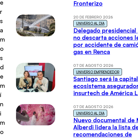
e
Fronterizo
r
20 DE FEBRERO 2026
s
UNIVERSO AL DÍA
a
Delegado presidencial
no descarta acciones l
m
por accidente de cami
o
gas en Renca
s
07 DE AGOSTO 2026
d
UNIVERSO EMPRENDEDOR
e
Santiago será la capital
m
ecosistema asegurador
insurtech de América L
í
n
07 DE AGOSTO 2026
i
UNIVERSO AL DÍA
Nuevo documental de 
m
Alberdi lidera la lista d
o
recomendaciones de