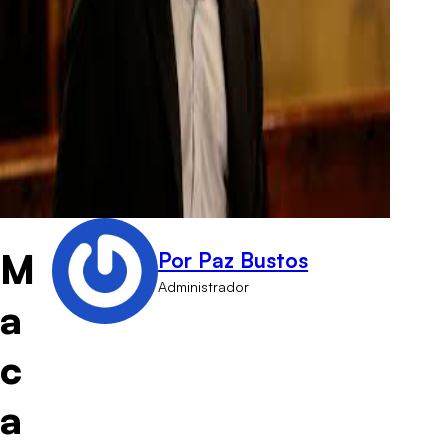
M
Por Paz Bustos
Administrador
a
c
a