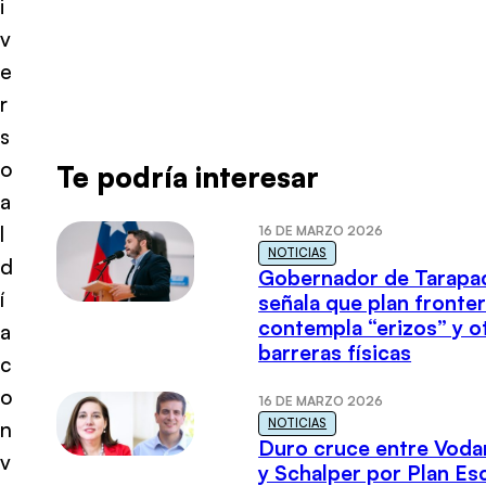
i
v
e
r
s
o
Te podría interesar
a
l
16 DE MARZO 2026
NOTICIAS
d
Gobernador de Tarapa
í
señala que plan fronter
contempla “erizos” y o
a
barreras físicas
c
o
16 DE MARZO 2026
NOTICIAS
n
Duro cruce entre Voda
v
y Schalper por Plan E