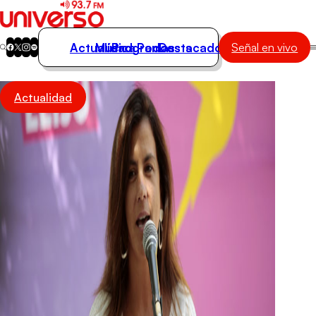
Actualidad
Música
Programas
Podcasts
Destacados
Señal en vivo
Actualidad
Actualidad
Música
Programas
Podcasts
Destacados