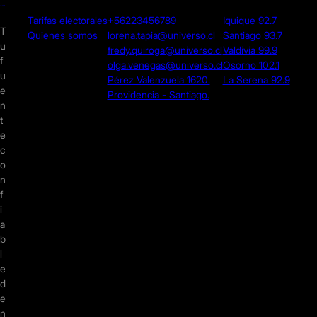
Tarifas electorales
+56223456789
Iquique 92.7
T
Quienes somos
lorena.tapia@universo.cl
Santiago 93.7
u
fredy.quiroga@universo.cl
Valdivia 99.9
f
olga.venegas@universo.cl
Osorno 102.1
u
Pérez Valenzuela 1620.
La Serena 92.9
e
Providencia - Santiago.
n
t
e
c
o
n
f
i
a
b
l
e
d
e
n