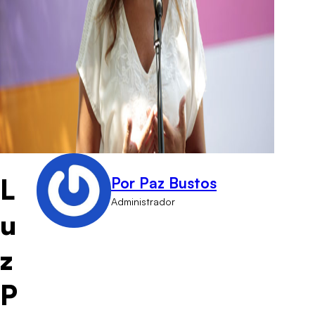
L
Por Paz Bustos
Administrador
u
z
P