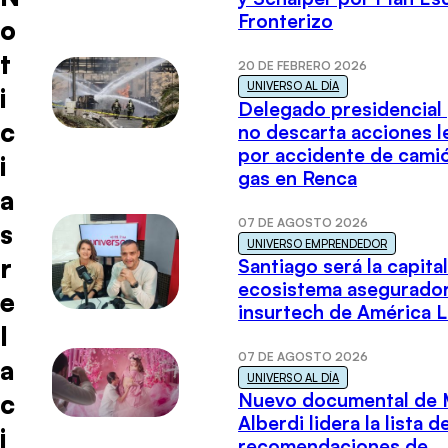
Fronterizo
o
t
20 DE FEBRERO 2026
UNIVERSO AL DÍA
i
Delegado presidencial
c
no descarta acciones l
por accidente de cami
i
gas en Renca
a
07 DE AGOSTO 2026
s
UNIVERSO EMPRENDEDOR
r
Santiago será la capital
ecosistema asegurador
e
insurtech de América L
l
07 DE AGOSTO 2026
a
UNIVERSO AL DÍA
c
Nuevo documental de 
Alberdi lidera la lista d
i
recomendaciones de