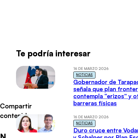
Radio Universo
·
Luz Poblete ENTREV 07092022
Te podría interesar
16 DE MARZO 2026
NOTICIAS
Gobernador de Tarapa
señala que plan fronter
contempla “erizos” y o
barreras físicas
Compartir
contenido
16 DE MARZO 2026
NOTICIAS
Duro cruce entre Voda
N
y Schalper por Plan E