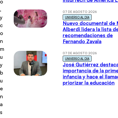
insurtech de América L
o
,
07 DE AGOSTO 2026
y
UNIVERSO AL DÍA
Nuevo documental de 
c
Alberdi lidera la lista d
o
recomendaciones de
n
Fernando Zavala
m
07 DE AGOSTO 2026
u
UNIVERSO AL DÍA
José Gutiérrez destaca
y
importancia de la prim
b
infancia y hace el llam
u
priorizar la educación
e
n
a
s