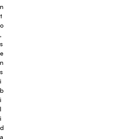
n
t
o
,
s
e
n
s
i
b
i
l
i
d
a