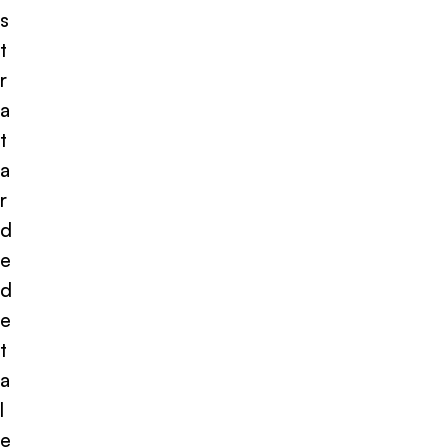
s
t
r
a
t
a
r
d
e
d
e
t
a
l
e