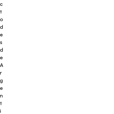
c
t
o
d
e
s
d
e
A
r
g
e
n
t
i