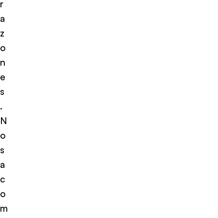
r
a
z
o
n
e
s
.
N
o
s
a
c
o
m