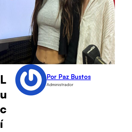
L
Por Paz Bustos
Administrador
u
c
í