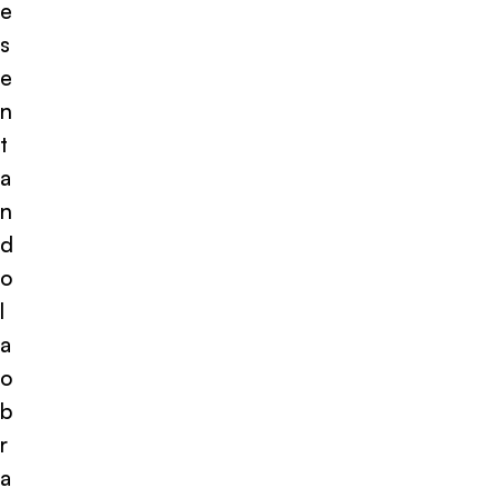
e
s
e
n
t
a
n
d
o
l
a
o
b
r
a