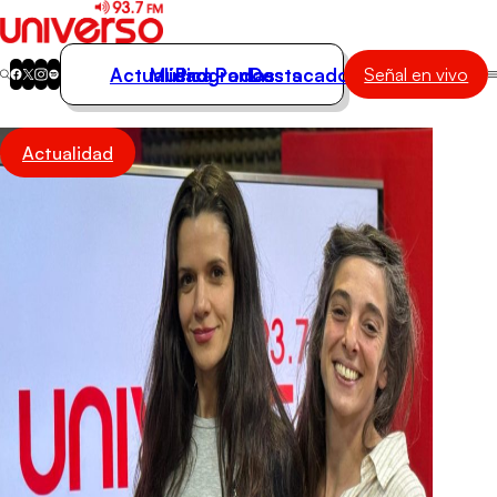
Actualidad
Música
Programas
Podcasts
Destacados
Señal en vivo
Actualidad
Actualidad
Música
Programas
Podcasts
Destacados