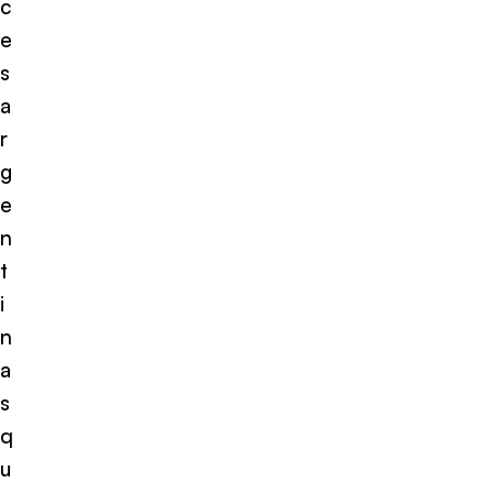
c
e
s
a
r
g
e
n
t
i
n
a
s
q
u