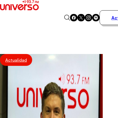
Ac
Actualidad
Música
Programas
Podcasts
Destacados
Actualidad