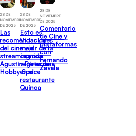
28 DE
28 DE
28 DE
NOVIEMBRE
NOVIEMBRE
NOVIEMBRE
DE 2025
DE 2025
DE 2025
Comentario
Las
Esto es
de Cine y
recomendaciones
Vida: Lo
plataformas
del cine y el
mejor de la
con
streaming con
comida
Fernando
Agustín Pérez de
vegetariana
Zavala
Hobby Space
en el
restaurante
Quínoa