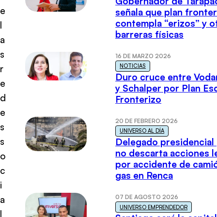
Gobernador de Tarapa
e
señala que plan fronter
contempla “erizos” y o
l
barreras físicas
a
s
16 DE MARZO 2026
NOTICIAS
r
Duro cruce entre Voda
e
y Schalper por Plan E
d
Fronterizo
e
20 DE FEBRERO 2026
s
UNIVERSO AL DÍA
s
Delegado presidencial
no descarta acciones l
o
por accidente de cami
c
gas en Renca
i
07 DE AGOSTO 2026
a
UNIVERSO EMPRENDEDOR
l