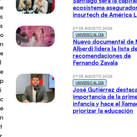
Santiago será la capital
e
ecosistema asegurador
insurtech de América L
s
s
07 DE AGOSTO 2026
o
UNIVERSO AL DÍA
Nuevo documental de 
n
Alberdi lidera la lista d
e
recomendaciones de
l
Fernando Zavala
e
07 DE AGOSTO 2026
p
UNIVERSO AL DÍA
José Gutiérrez destaca
i
importancia de la prim
c
infancia y hace el llam
e
priorizar la educación
n
t
r