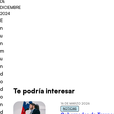
DE
DICIEMBRE
2024
E
n
u
n
m
u
n
d
o
d
Te podría interesar
o
n
16 DE MARZO 2026
NOTICIAS
d