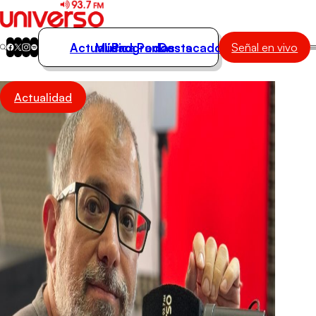
Actualidad
Música
Programas
Podcasts
Destacados
Señal en vivo
Actualidad
Actualidad
Música
Programas
Podcasts
Destacados