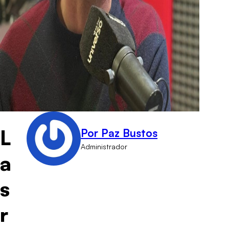
L
Por Paz Bustos
Administrador
a
s
r