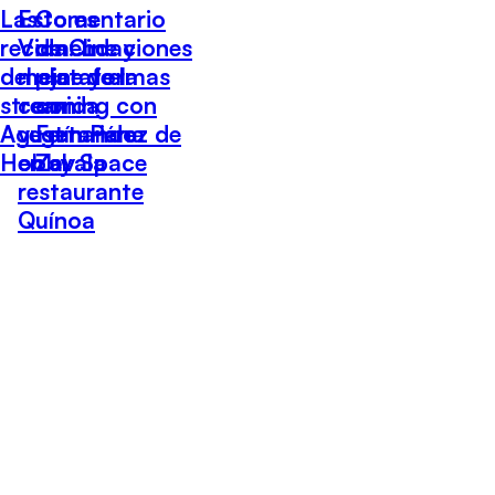
Las
Esto es
Comentario
recomendaciones
Vida: Lo
de Cine y
del cine y el
mejor de la
plataformas
streaming con
comida
con
Agustín Pérez de
vegetariana
Fernando
Hobby Space
en el
Zavala
restaurante
Quínoa