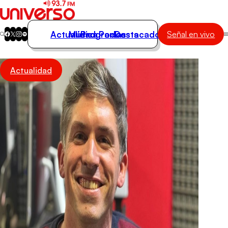
Actualidad
Música
Programas
Podcasts
Destacados
Señal en vivo
Actualidad
Actualidad
Música
Programas
Podcasts
Destacados