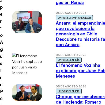
gas en Renca
p
05 DE AGOSTO 2026
e
UNIVERSO EMPRENDEDOR
r
Ansara: el emprendimi
t
que revoluciona la
genealogía en Chile
o
Descubre tu historia fa
A
con Ansara
g
05 DE AGOSTO 2026
u
UNIVERSO AL DÍA
s
El fenómeno Vozinha
t
explicado por Juan Pa
Meneses
í
n
05 DE AGOSTO 2026
P
UNIVERSO AL DÍA
Choque por exsubsecr
é
de Hacienda: Romero