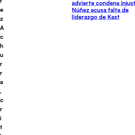
r
advierte condena injust
e
Núñez acusa falta de
liderazgo de Kast
z
A
c
h
u
r
r
a
,
c
r
í
t