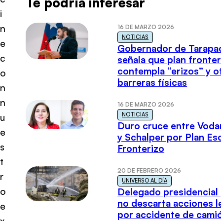
Te podría interesar
i
n
16 DE MARZO 2026
NOTICIAS
e
Gobernador de Tarapa
c
señala que plan fronter
contempla “erizos” y o
o
barreras físicas
n
n
16 DE MARZO 2026
NOTICIAS
u
Duro cruce entre Voda
e
y Schalper por Plan E
s
Fronterizo
t
20 DE FEBRERO 2026
r
UNIVERSO AL DÍA
o
Delegado presidencial
no descarta acciones l
e
por accidente de cami
x